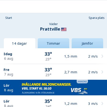
Start
Spara plats
Väder
Prattville
14 dagar
Timmar
Jämför
33°
Idag
1,5
mm
2
m/s
6 aug
23°
33°
Fre
2,7
mm
2
m/s
7 aug
23°
Lör
8 aug
35°
Lör
1,2
mm
3
m/s
8 aug
24°