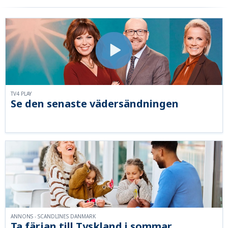
TV4 PLAY
Se den senaste vädersändningen
ANNONS - SCANDLINES DANMARK
Ta färjan till Tyskland i sommar