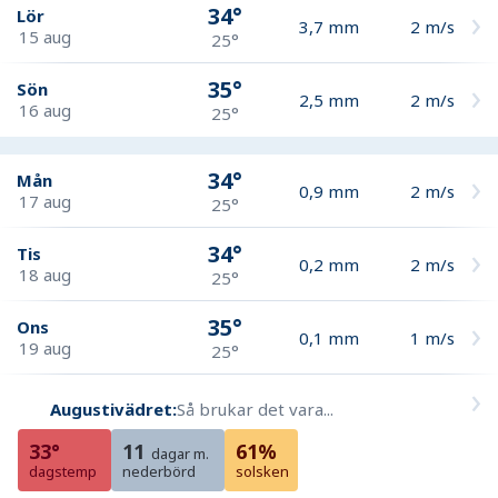
34°
Lör
3,7
mm
2
m/s
15 aug
25°
35°
Sön
2,5
mm
2
m/s
16 aug
25°
34°
Mån
0,9
mm
2
m/s
17 aug
25°
34°
Tis
0,2
mm
2
m/s
18 aug
25°
35°
Ons
0,1
mm
1
m/s
19 aug
25°
Augustivädret:
Så brukar det vara...
33°
11
61%
dagar m.
dagstemp
nederbörd
solsken