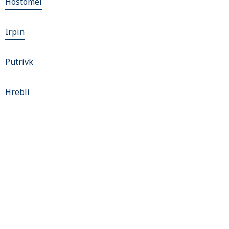
Hostomel
Irpin
Putrivk
Hrebli