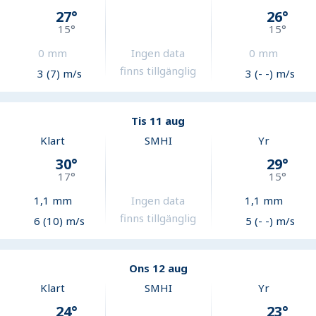
27
°
26
°
15
°
15
°
0
mm
Ingen data
0
mm
finns tillgänglig
3 (7) m/s
3 (- -) m/s
Tis 11 aug
Klart
SMHI
Yr
30
°
29
°
17
°
15
°
1,1
mm
Ingen data
1,1
mm
finns tillgänglig
6 (10) m/s
5 (- -) m/s
Ons 12 aug
Klart
SMHI
Yr
24
°
23
°