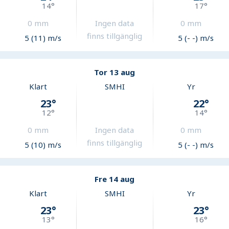
14
°
17
°
0
mm
Ingen data
0
mm
finns tillgänglig
5 (11) m/s
5 (- -) m/s
Tor 13 aug
Klart
SMHI
Yr
23
°
22
°
12
°
14
°
0
mm
Ingen data
0
mm
finns tillgänglig
5 (10) m/s
5 (- -) m/s
Fre 14 aug
Klart
SMHI
Yr
23
°
23
°
13
°
16
°