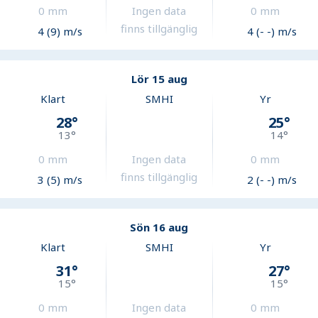
0
mm
Ingen data
0
mm
finns tillgänglig
4 (9) m/s
4 (- -) m/s
Lör 15 aug
Klart
SMHI
Yr
28
°
25
°
13
°
14
°
0
mm
Ingen data
0
mm
finns tillgänglig
3 (5) m/s
2 (- -) m/s
Sön 16 aug
Klart
SMHI
Yr
31
°
27
°
15
°
15
°
0
mm
Ingen data
0
mm