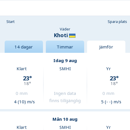
Start
Spara plats
Väder
Khoti
14 dagar
Timmar
Jämför
Idag 9 aug
Klart
SMHI
Yr
23
°
23
°
18
°
18
°
0
mm
Ingen data
0
mm
finns tillgänglig
4 (10) m/s
5 (- -) m/s
Mån 10 aug
Klart
SMHI
Yr