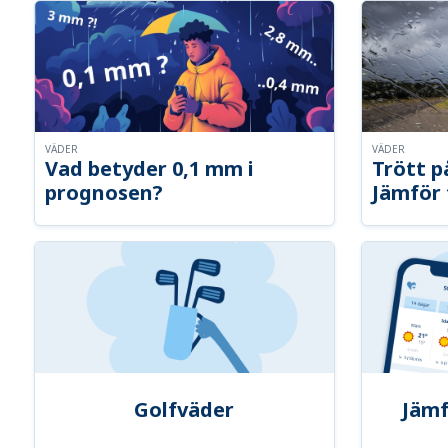
VÄDER
VÄDER
Vad betyder 0,1 mm i
Trött p
prognosen?
Jämför 
Golfväder
Jämf