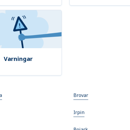
Varningar
a
Brovar
Irpin
Boiark