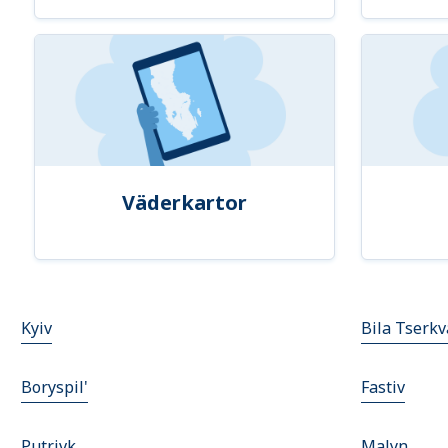
Väderkartor
Kyiv
Bila Tserkv
Boryspil'
Fastiv
Putrivk
Malyn