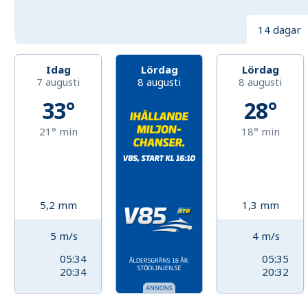
14 dagar
Idag
Lördag
Lördag
7 augusti
8 augusti
8 augusti
33°
28°
21°
min
18°
min
5,2
mm
1,3
mm
5
m/s
4
m/s
05:34
05:35
20:34
20:32