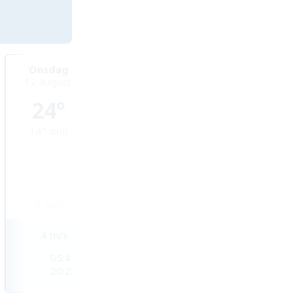
Onsdag
Torsdag
Fredag
12 augusti
13 augusti
14 augusti
24°
24°
26°
14°
min
11°
min
11°
min
0
mm
0
mm
0
mm
4
m/s
4
m/s
2
m/s
05:41
05:43
05:44
20:25
20:23
20:21