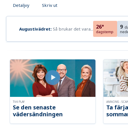
Detaljvy
Skriv ut
26°
9
d
Augustivädret:
Så brukar det vara...
dagstemp
ned
TV4 PLAY
ANNONS - SCA
Se den senaste
Ta färja
vädersändningen
somma