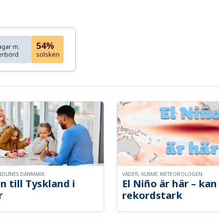
54%
agar m.
erbörd
solsken
NDLINES DANMARK
VÄDER, KLIMAT, METEOROLOGEN
n till Tyskland i
El Niño är här – kan 
r
rekordstark