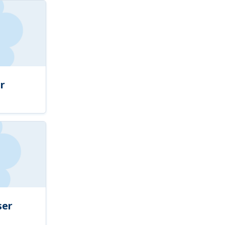
r
ser