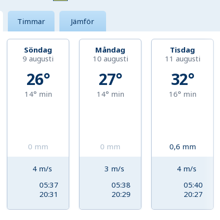
Timmar
Jämför
Söndag
Måndag
Tisdag
9 augusti
10 augusti
11 augusti
26°
27°
32°
14°
min
14°
min
16°
min
0
mm
0
mm
0,6
mm
4
m/s
3
m/s
4
m/s
05:37
05:38
05:40
20:31
20:29
20:27