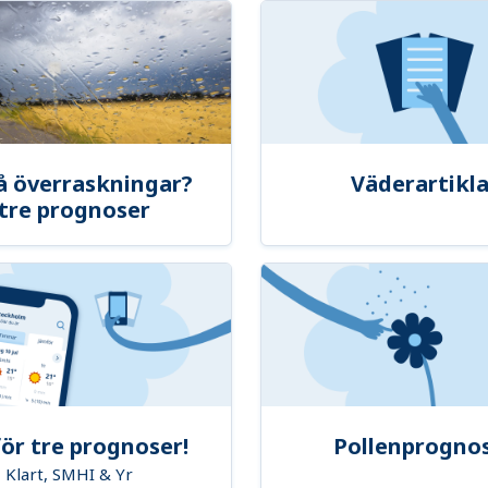
å överraskningar?
Väderartikla
tre prognoser
ör tre prognoser!
Pollenprogno
Klart, SMHI & Yr