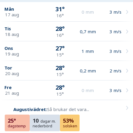
31°
Mån
0
mm
3
m/s
17 aug
16°
28°
Tis
0,7
mm
3
m/s
18 aug
16°
27°
Ons
1
mm
3
m/s
19 aug
15°
28°
Tor
0,2
mm
2
m/s
20 aug
15°
28°
Fre
0
mm
3
m/s
21 aug
15°
Augustivädret:
Så brukar det vara...
25°
10
53%
dagar m.
dagstemp
nederbörd
solsken