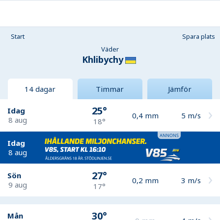
Start
Spara plats
Väder
Khlibychy
14 dagar
Timmar
Jämför
25°
Idag
0,4
mm
5
m/s
8 aug
18°
Idag
8 aug
27°
Sön
0,2
mm
3
m/s
9 aug
17°
30°
Mån