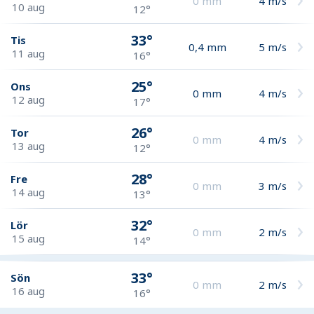
0
mm
4
m/s
10 aug
12°
33°
Tis
0,4
mm
5
m/s
11 aug
16°
25°
Ons
0
mm
4
m/s
12 aug
17°
26°
Tor
0
mm
4
m/s
13 aug
12°
28°
Fre
0
mm
3
m/s
14 aug
13°
32°
Lör
0
mm
2
m/s
15 aug
14°
33°
Sön
0
mm
2
m/s
16 aug
16°