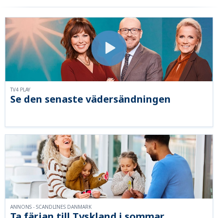
TV4 PLAY
Se den senaste vädersändningen
ANNONS - SCANDLINES DANMARK
Ta färjan till Tyskland i sommar