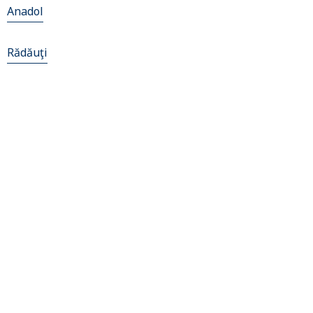
Anadol
Rădăuţi