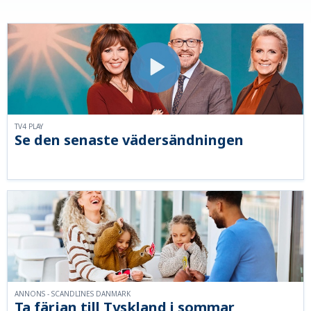
TV4 PLAY
Se den senaste vädersändningen
ANNONS - SCANDLINES DANMARK
Ta färjan till Tyskland i sommar