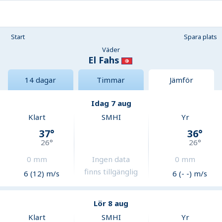
Start
Spara plats
Väder
El Fahs
14 dagar
Timmar
Jämför
Idag 7 aug
Klart
SMHI
Yr
37
°
36
°
26
°
26
°
0
mm
Ingen data
0
mm
finns tillgänglig
6 (12) m/s
6 (- -) m/s
Lör 8 aug
Klart
SMHI
Yr