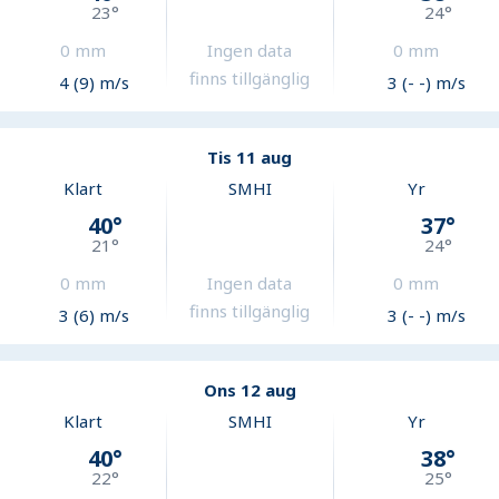
23
°
24
°
0
mm
Ingen data
0
mm
finns tillgänglig
4 (9) m/s
3 (- -) m/s
Tis 11 aug
Klart
SMHI
Yr
40
°
37
°
21
°
24
°
0
mm
Ingen data
0
mm
finns tillgänglig
3 (6) m/s
3 (- -) m/s
Ons 12 aug
Klart
SMHI
Yr
40
°
38
°
22
°
25
°