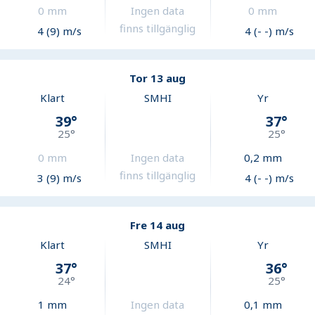
0
mm
Ingen data
0
mm
finns tillgänglig
4 (9) m/s
4 (- -) m/s
Tor 13 aug
Klart
SMHI
Yr
39
°
37
°
25
°
25
°
0
mm
Ingen data
0,2
mm
finns tillgänglig
3 (9) m/s
4 (- -) m/s
Fre 14 aug
Klart
SMHI
Yr
37
°
36
°
24
°
25
°
1
mm
Ingen data
0,1
mm