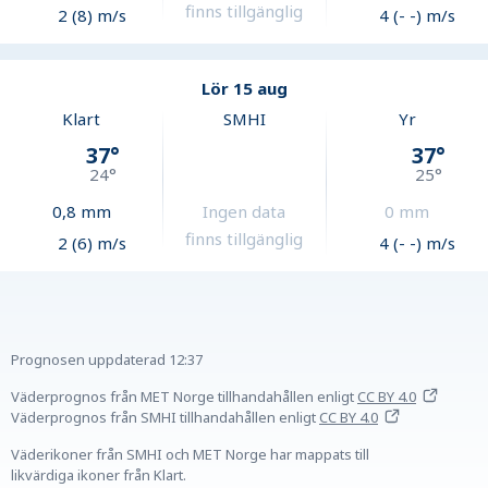
finns tillgänglig
2 (8) m/s
4 (- -) m/s
Lör 15 aug
Klart
SMHI
Yr
37
°
37
°
24
°
25
°
0,8
mm
Ingen data
0
mm
finns tillgänglig
2 (6) m/s
4 (- -) m/s
Prognosen uppdaterad
12:37
Väderprognos från MET Norge tillhandahållen
enligt
CC BY 4.0
Väderprognos från SMHI tillhandahållen
enligt
CC BY 4.0
Väderikoner från SMHI och MET Norge har mappats till
likvärdiga ikoner från Klart.