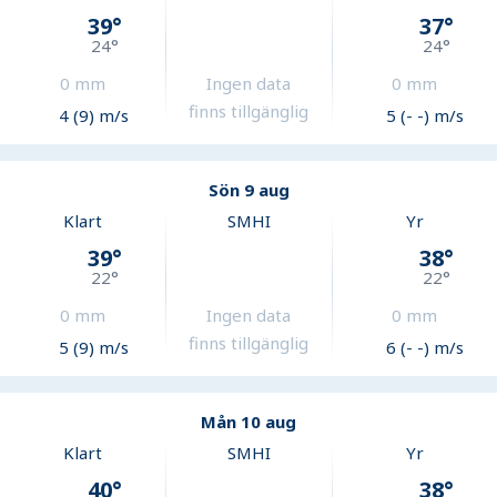
39
°
37
°
24
°
24
°
0
mm
Ingen data
0
mm
finns tillgänglig
4 (9) m/s
5 (- -) m/s
Sön 9 aug
Klart
SMHI
Yr
39
°
38
°
22
°
22
°
0
mm
Ingen data
0
mm
finns tillgänglig
5 (9) m/s
6 (- -) m/s
Mån 10 aug
Klart
SMHI
Yr
40
°
38
°