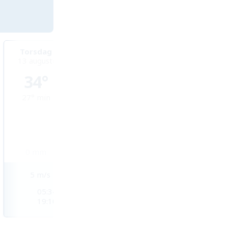
Torsdag
Fredag
Lördag
13 augusti
14 augusti
15 augusti
34°
35°
34°
27°
min
26°
min
26°
min
0
mm
0,2
mm
1,3
mm
5
m/s
4
m/s
4
m/s
05:34
05:34
05:35
19:10
19:08
19:07