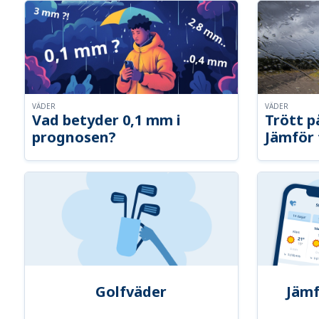
VÄDER
VÄDER
Vad betyder 0,1 mm i
Trött p
prognosen?
Jämför 
Golfväder
Jämf