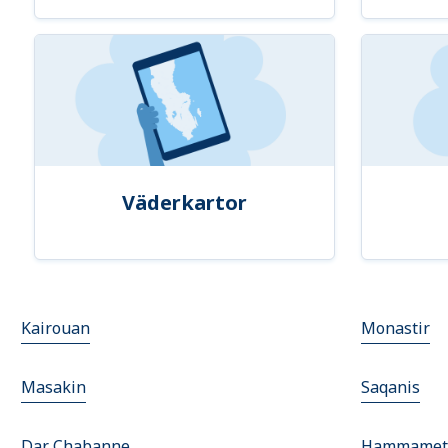
Väderkartor
Kairouan
Monastir
Masakin
Saqanis
Dar Chabanne
Hammamet