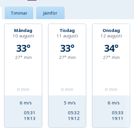
Timmar
Jämför
Måndag
Tisdag
Onsdag
10 augusti
11 augusti
12 augusti
33°
33°
34°
27°
min
27°
min
27°
min
0
mm
0
mm
0
mm
6
m/s
5
m/s
6
m/s
05:31
05:32
05:33
19:13
19:12
19:11