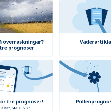
å överraskningar?
Väderartikla
tre prognoser
ör tre prognoser!
Pollenprogno
Klart, SMHI & Yr