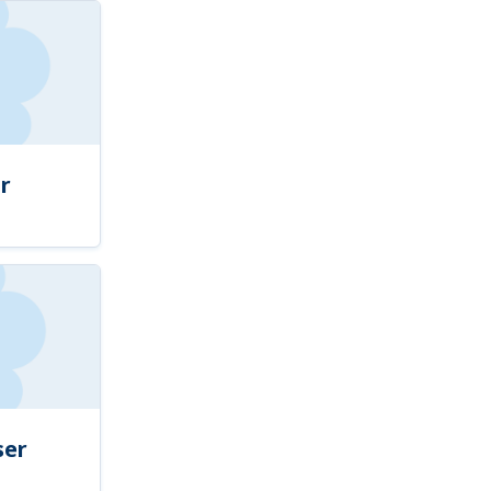
r
ser