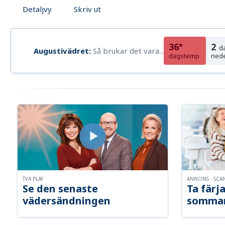
Detaljvy
Skriv ut
36°
2
d
Augustivädret:
Så brukar det vara...
dagstemp
ned
TV4 PLAY
ANNONS - SCA
Se den senaste
Ta färja
vädersändningen
somma