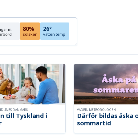
80%
26°
agar m.
erbörd
solsken
vatten temp
NDLINES DANMARK
VÄDER, METEOROLOGEN
n till Tyskland i
Därför bildas åska 
r
sommartid