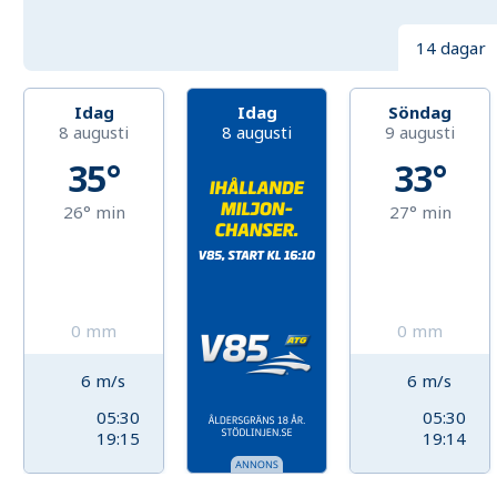
14 dagar
Idag
Idag
Söndag
8 augusti
8 augusti
9 augusti
35°
33°
26°
min
27°
min
0
mm
0
mm
6
m/s
6
m/s
05:30
05:30
19:15
19:14