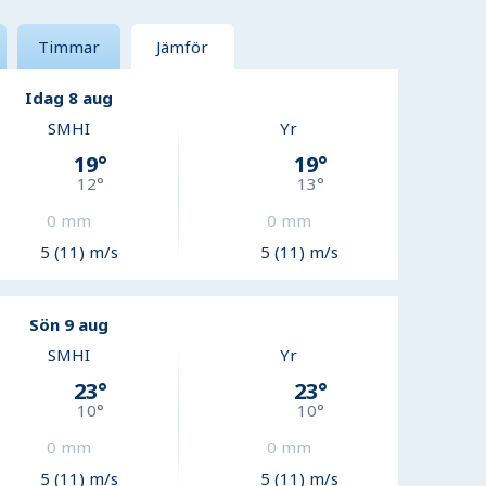
Timmar
Jämför
Idag 8 aug
SMHI
Yr
19
°
19
°
12
°
13
°
0
mm
0
mm
5 (11) m/s
5 (11) m/s
Sön 9 aug
SMHI
Yr
23
°
23
°
10
°
10
°
0
mm
0
mm
5 (11) m/s
5 (11) m/s