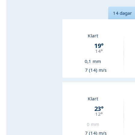
14 dagar
Klart
19
°
14
°
0,1
mm
7 (14) m/s
Klart
23
°
12
°
0
mm
7 (14) m/s