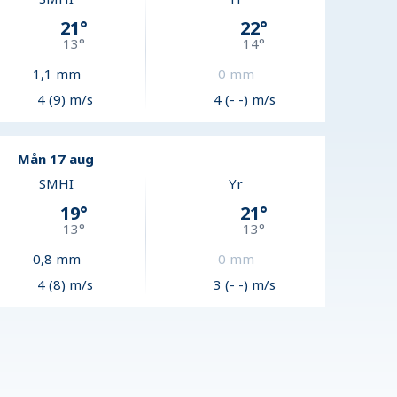
21
°
22
°
13
°
14
°
1,1
mm
0
mm
4 (9) m/s
4 (- -) m/s
Mån 17 aug
SMHI
Yr
19
°
21
°
13
°
13
°
0,8
mm
0
mm
4 (8) m/s
3 (- -) m/s