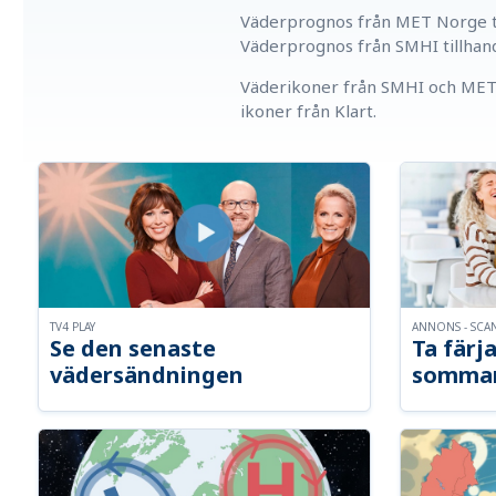
Väderprognos från MET Norge ti
Väderprognos från SMHI tillhan
Väderikoner från SMHI och MET 
ikoner från Klart.
TV4 PLAY
ANNONS - SCA
Se den senaste
Ta färja
vädersändningen
somma