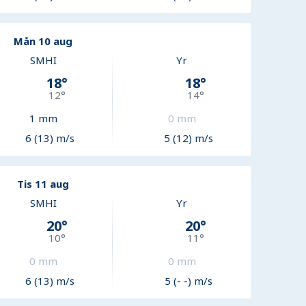
Mån 10 aug
SMHI
Yr
18
°
18
°
12
°
14
°
1
mm
0
mm
6 (13) m/s
5 (12) m/s
Tis 11 aug
SMHI
Yr
20
°
20
°
10
°
11
°
0
mm
0
mm
6 (13) m/s
5 (- -) m/s