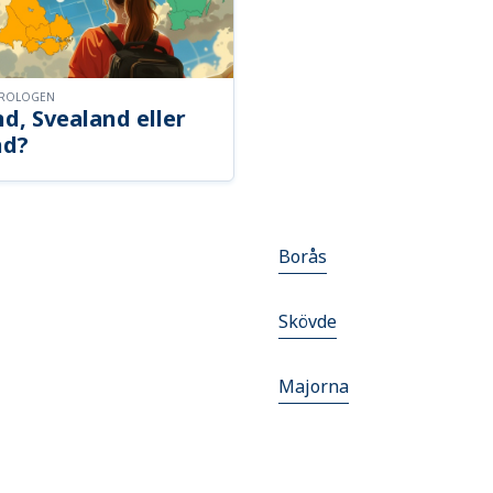
OROLOGEN
d, Svealand eller
nd?
Borås
Skövde
Majorna