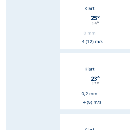
Klart
25
°
14
°
0
mm
4 (12) m/s
Klart
23
°
13
°
0,2
mm
4 (8) m/s
Klart