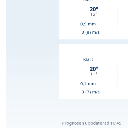
20
°
12
°
0,9
mm
3 (8) m/s
Klart
20
°
11
°
0,1
mm
3 (7) m/s
Prognosen uppdaterad
10:45