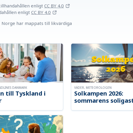
llhandahållen
enligt
CC BY 4.0
dahållen
enligt
CC BY 4.0
Norge har mappats till likvärdiga
NDLINES DANMARK
VÄDER, METEOROLOGEN
n till Tyskland i
Solkampen 2026:
r
sommarens soligast