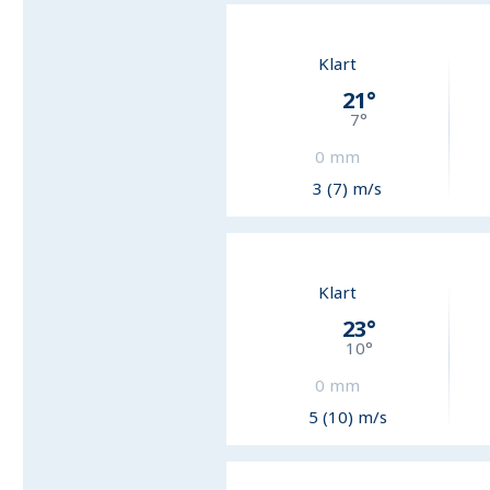
Klart
21
°
7
°
0
mm
3 (7) m/s
Klart
23
°
10
°
0
mm
5 (10) m/s