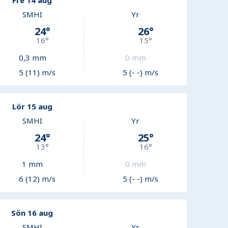
Fre 14 aug
SMHI
Yr
24
°
26
°
16
°
15
°
0,3
mm
0
mm
5 (11) m/s
5 (- -) m/s
Lör 15 aug
SMHI
Yr
24
°
25
°
13
°
16
°
1
mm
0
mm
6 (12) m/s
5 (- -) m/s
Sön 16 aug
SMHI
Yr