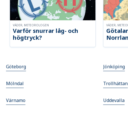
VÄDER, METEOROLOGEN
VÄDER, METE
Varför snurrar låg- och
Götalan
högtryck?
Norrla
Göteborg
Jönköping
Mölndal
Trollhättan
Värnamo
Uddevalla