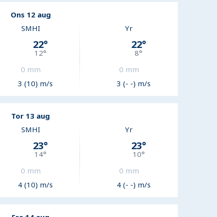
Ons 12 aug
SMHI
Yr
22
°
22
°
12
°
8
°
0
mm
0
mm
3 (10) m/s
3 (- -) m/s
Tor 13 aug
SMHI
Yr
23
°
23
°
14
°
10
°
0
mm
0
mm
4 (10) m/s
4 (- -) m/s