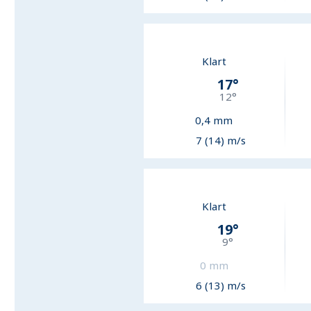
Klart
17
°
12
°
0,4
mm
7 (14) m/s
Klart
19
°
9
°
0
mm
6 (13) m/s