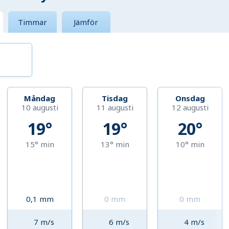
Timmar
Jämför
Måndag
Tisdag
Onsdag
10 augusti
11 augusti
12 augusti
19°
19°
20°
15°
min
13°
min
10°
min
0,1
mm
0
mm
0
mm
7
m/s
6
m/s
4
m/s