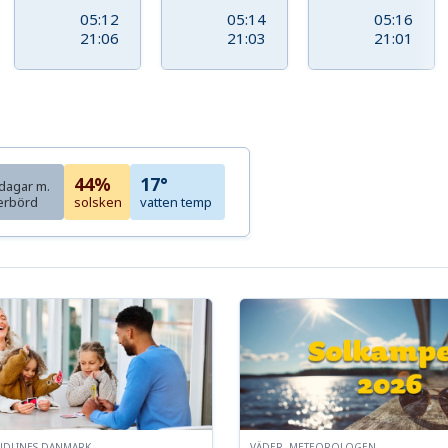
05:12
05:14
05:16
21:06
21:03
21:01
44%
17°
dagar m.
erbörd
solsken
vatten temp
NDLINES DANMARK
VÄDER, METEOROLOGEN