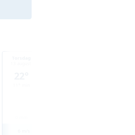
Torsdag
Fredag
Lördag
13 augusti
14 augusti
15 augusti
22°
23°
21°
11°
min
15°
min
15°
min
0
mm
0
mm
1,2
mm
6
m/s
4
m/s
4
m/s