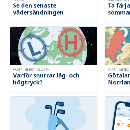
Se den senaste
Ta färja
vädersändningen
somma
VÄDER, METEOROLOGEN
VÄDER, METE
Varför snurrar låg- och
Götalan
högtryck?
Norrla