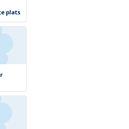
e plats
r