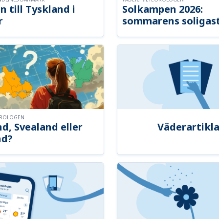
n till Tyskland i
Solkampen 2026:
r
sommarens soligast
OROLOGEN
d, Svealand eller
Väderartikla
nd?