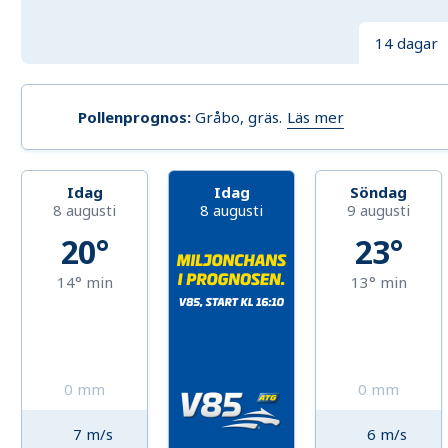
14 dagar
Läs mer
Pollenprognos
:
Gråbo, gräs
.
Idag
Idag
Söndag
8 augusti
8 augusti
9 augusti
20°
23°
14°
min
13°
min
0
mm
0
mm
7
m/s
6
m/s