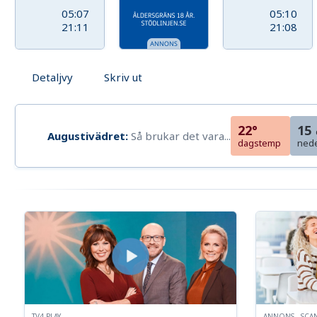
05:07
05:10
21:11
21:08
Detaljvy
Skriv ut
22°
15
Augustivädret:
Så brukar det vara...
dagstemp
ned
TV4 PLAY
ANNONS - SCA