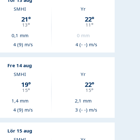
Tor 13 aug
SMHI
Yr
21
°
22
°
13
°
11
°
0,1
mm
0
mm
4 (9) m/s
4 (- -) m/s
Fre 14 aug
SMHI
Yr
19
°
22
°
15
°
15
°
1,4
mm
2,1
mm
4 (9) m/s
3 (- -) m/s
Lör 15 aug
SMHI
Yr