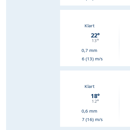
Klart
22
°
13
°
0,7
mm
6 (13) m/s
Klart
18
°
12
°
0,6
mm
7 (16) m/s