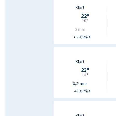
Klart
22
°
10
°
0
mm
6 (9) m/s
Klart
23
°
14
°
0,2
mm
4 (8) m/s
Klart