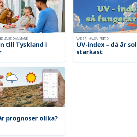
NDLINES DANMARK
VÄDER, HÄLSA, FRITID
n till Tyskland i
UV-index – då är so
r
starkast
är prognoser olika?