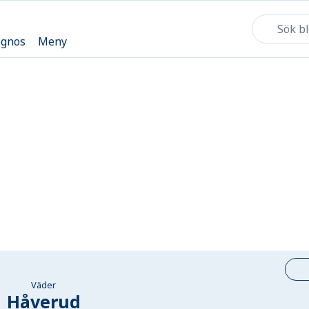
ognos
Meny
Väder
Håverud