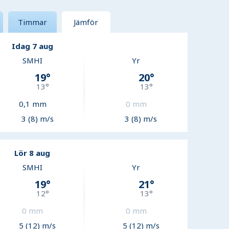
Timmar
Jämför
Idag 7 aug
SMHI
Yr
19
°
20
°
13
°
13
°
0,1
mm
0
mm
3 (8) m/s
3 (8) m/s
Lör 8 aug
SMHI
Yr
19
°
21
°
12
°
13
°
0
mm
0
mm
5 (12) m/s
5 (12) m/s