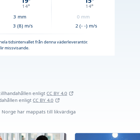
19
°
15
°
14
°
14
°
3
mm
0
mm
3 (8) m/s
2 (- -) m/s
r hela tidsintervallet från denna väderleverantör.
lir missvisande.
llhandahållen
enligt
CC BY 4.0
dahållen
enligt
CC BY 4.0
Norge har mappats till likvärdiga