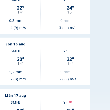
22
°
24
°
14
°
15
°
0,8
mm
0
mm
4 (9) m/s
3 (- -) m/s
Sön 16 aug
SMHI
Yr
20
°
22
°
14
°
14
°
1,2
mm
0
mm
2 (8) m/s
2 (- -) m/s
Mån 17 aug
SMHI
Yr