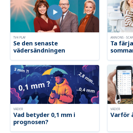
TV4 PLAY
ANNONS - SCA
Se den senaste
Ta färja
vädersändningen
somma
VÄDER
VÄDER
Vad betyder 0,1 mm i
Varför 
prognosen?