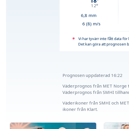
18
°
12
°
6,8
mm
6 (8) m/s
Vi har tyvärr inte fått data fö
Det kan göra att prognosen b
Prognosen uppdaterad
16:22
Väderprognos från MET Norge ti
Väderprognos från SMHI tillhan
Väderikoner från SMHI och MET 
ikoner från Klart.