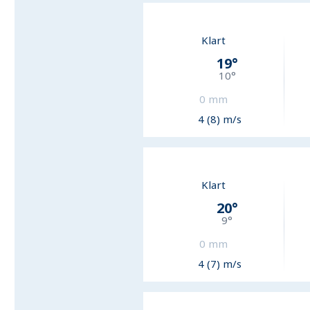
Klart
19
°
10
°
0
mm
4 (8) m/s
Klart
20
°
9
°
0
mm
4 (7) m/s