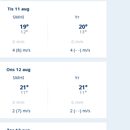
Tis 11 aug
SMHI
Yr
19
°
20
°
12
°
13
°
0
mm
0
mm
4 (8) m/s
4 (- -) m/s
Ons 12 aug
SMHI
Yr
21
°
21
°
11
°
11
°
0
mm
0
mm
2 (7) m/s
2 (- -) m/s