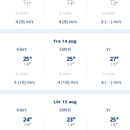
11
°
14
°
12
°
0
mm
0
mm
0
mm
4 (9) m/s
4 (9) m/s
3 (- -) m/s
Fre 14 aug
Klart
SMHI
Yr
25
°
25
°
27
°
14
°
17
°
15
°
0
mm
0
mm
0
mm
5 (10) m/s
4 (10) m/s
4 (- -) m/s
Lör 15 aug
Klart
SMHI
Yr
24
°
23
°
25
°
14
°
14
°
18
°