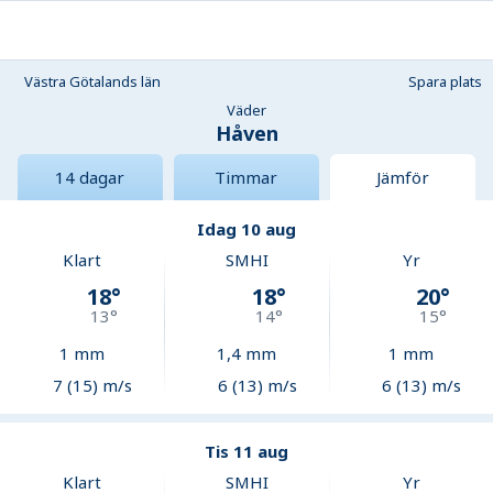
Västra Götalands län
Spara plats
Väder
Håven
14 dagar
Timmar
Jämför
Idag 10 aug
Klart
SMHI
Yr
18
°
18
°
20
°
13
°
14
°
15
°
1
mm
1,4
mm
1
mm
7 (15) m/s
6 (13) m/s
6 (13) m/s
Tis 11 aug
Klart
SMHI
Yr