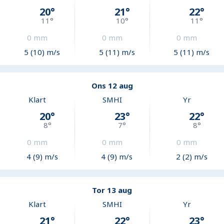
20
°
21
°
22
°
11
°
10
°
11
°
0
mm
0
mm
0
mm
5 (10) m/s
5 (11) m/s
5 (11) m/s
Ons 12 aug
Klart
SMHI
Yr
20
°
23
°
22
°
8
°
7
°
8
°
0
mm
0
mm
0
mm
4 (9) m/s
4 (9) m/s
2 (2) m/s
Tor 13 aug
Klart
SMHI
Yr
21
°
22
°
23
°