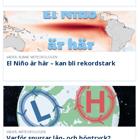
VÄDER, KLIMAT, METEOROLOGEN
El Niño är här – kan bli rekordstark
VÄDER, METEOROLOGEN
Varför snurrar låg- och högtryck?