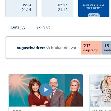
05:14
05:16
21:14
21:12
Detaljvy
Skriv ut
21°
15
Augustivädret:
Så brukar det vara...
dagstemp
ned
TV4 PLAY
ANNONS - SCA