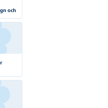
gn och
r