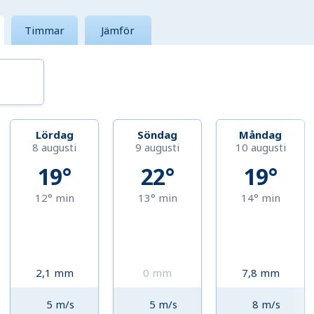
Timmar
Jämför
Lördag
Söndag
Måndag
8 augusti
9 augusti
10 augusti
19°
22°
19°
12°
min
13°
min
14°
min
2,1
mm
0
mm
7,8
mm
5
m/s
5
m/s
8
m/s