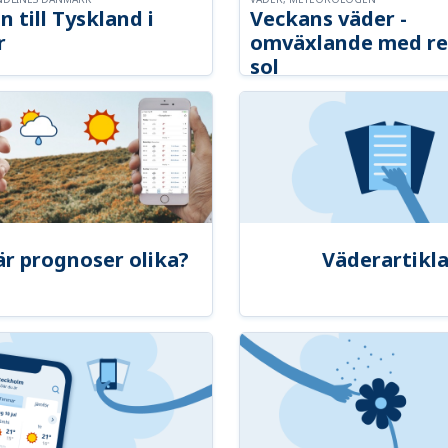
n till Tyskland i
Veckans väder -
r
omväxlande med re
sol
är prognoser olika?
Väderartikla