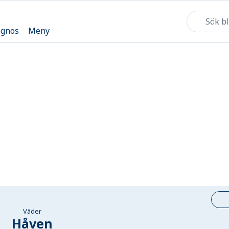
ognos
Meny
Väder
Håven