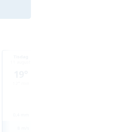
Tisdag
Onsdag
Torsdag
11 augusti
12 augusti
13 augusti
19°
22°
24°
12°
min
9°
min
11°
min
0,4
mm
0
mm
0
mm
8
m/s
2
m/s
3
m/s