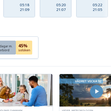
05:18
05:20
05:22
21:09
21:07
21:05
45%
dagar m.
erbörd
solsken
NDLINES DANMARK
VÄDER, METEOROLOGEN