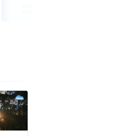
05:24
05:27
05:29
21:02
21:00
20:57