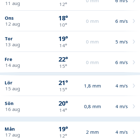
0
mm
6
m/s
11 aug
12°
18°
Ons
0
mm
6
m/s
12 aug
10°
19°
Tor
0
mm
5
m/s
13 aug
14°
22°
Fre
0
mm
6
m/s
14 aug
15°
21°
Lör
1,8
mm
4
m/s
15 aug
15°
20°
Sön
0,8
mm
4
m/s
16 aug
14°
19°
Mån
2
mm
4
m/s
17 aug
12°