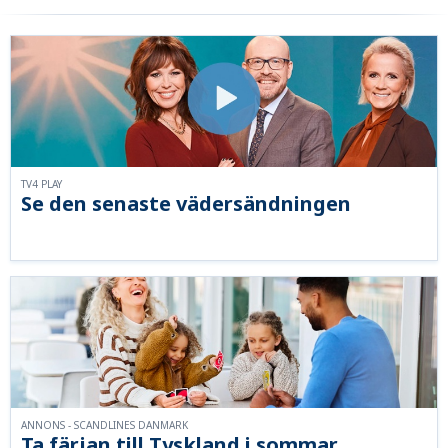
TV4 PLAY
Se den senaste vädersändningen
ANNONS - SCANDLINES DANMARK
Ta färjan till Tyskland i sommar