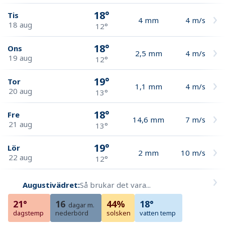
18°
Tis
4
mm
4
m/s
18 aug
12°
18°
Ons
2,5
mm
4
m/s
19 aug
12°
19°
Tor
1,1
mm
4
m/s
20 aug
13°
18°
Fre
14,6
mm
7
m/s
21 aug
13°
19°
Lör
2
mm
10
m/s
22 aug
12°
Augustivädret:
Så brukar det vara...
21°
16
44%
18°
dagar m.
dagstemp
nederbörd
solsken
vatten temp