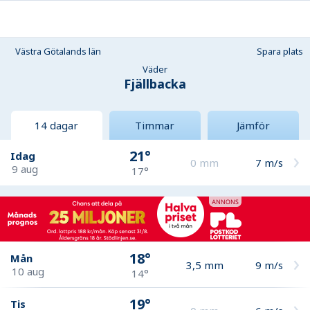
Västra Götalands län
Spara plats
Väder
Fjällbacka
14 dagar
Timmar
Jämför
21°
Idag
0
mm
7
m/s
9 aug
17°
18°
Mån
3,5
mm
9
m/s
10 aug
14°
19°
Tis