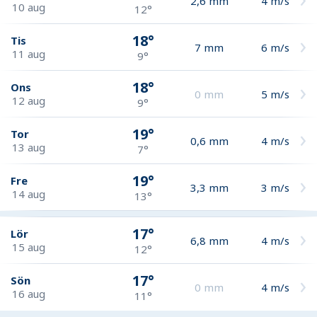
2,6
mm
4
m/s
10 aug
12°
18°
Tis
7
mm
6
m/s
11 aug
9°
18°
Ons
0
mm
5
m/s
12 aug
9°
19°
Tor
0,6
mm
4
m/s
13 aug
7°
19°
Fre
3,3
mm
3
m/s
14 aug
13°
17°
Lör
6,8
mm
4
m/s
15 aug
12°
17°
Sön
0
mm
4
m/s
16 aug
11°