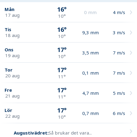
16°
Mån
0
mm
4
m/s
17 aug
10°
16°
Tis
9,3
mm
3
m/s
18 aug
10°
17°
Ons
3,5
mm
7
m/s
19 aug
10°
17°
Tor
0,1
mm
7
m/s
20 aug
11°
17°
Fre
4,7
mm
5
m/s
21 aug
11°
17°
Lör
0,7
mm
6
m/s
22 aug
10°
Augustivädret:
Så brukar det vara...