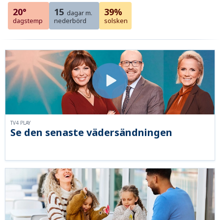
20°
15
39%
dagar m.
dagstemp
nederbörd
solsken
TV4 PLAY
Se den senaste vädersändningen