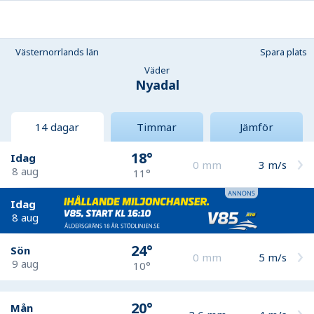
Västernorrlands län
Spara plats
Väder
Nyadal
14 dagar
Timmar
Jämför
18°
Idag
0
mm
3
m/s
8 aug
11°
Idag
8 aug
24°
Sön
0
mm
5
m/s
9 aug
10°
20°
Mån