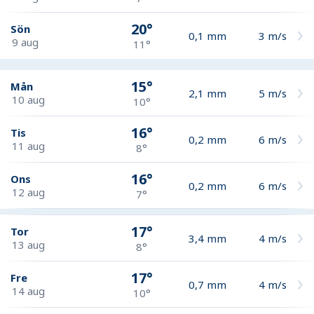
20°
Sön
0,1
mm
3
m/s
9 aug
11°
15°
Mån
2,1
mm
5
m/s
10 aug
10°
16°
Tis
0,2
mm
6
m/s
11 aug
8°
16°
Ons
0,2
mm
6
m/s
12 aug
7°
17°
Tor
3,4
mm
4
m/s
13 aug
8°
17°
Fre
0,7
mm
4
m/s
14 aug
10°