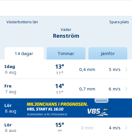
Västerbottens län
Spara plats
Väder
Renström
14 dagar
Timmar
Jämför
13°
Idag
0,4
mm
5
m/s
6 aug
11°
14°
Fre
0,7
mm
6
m/s
7 aug
11°
Lör
8 aug
15°
Lör
0
mm
4
m/s
8 aug
7°