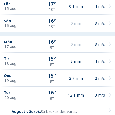
17°
Lör
0,1
mm
4
m/s
15 aug
10°
16°
Sön
0
mm
3
m/s
16 aug
10°
16°
Mån
0
mm
3
m/s
17 aug
9°
15°
Tis
3
mm
4
m/s
18 aug
9°
15°
Ons
2,7
mm
2
m/s
19 aug
9°
16°
Tor
12,1
mm
3
m/s
20 aug
8°
Augustivädret:
Så brukar det vara...