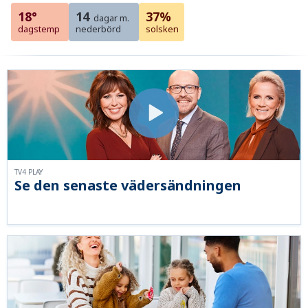
18°
14
37%
dagar m.
dagstemp
nederbörd
solsken
TV4 PLAY
Se den senaste vädersändningen