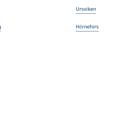
Ursviken
g
Hörnefors