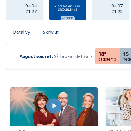
04:04
04:07
21:27
21:23
Detaljvy
Skriv ut
18°
15
Augustivädret:
Så brukar det vara...
dagstemp
ned
TV4 PLAY
ANNONS - SCA