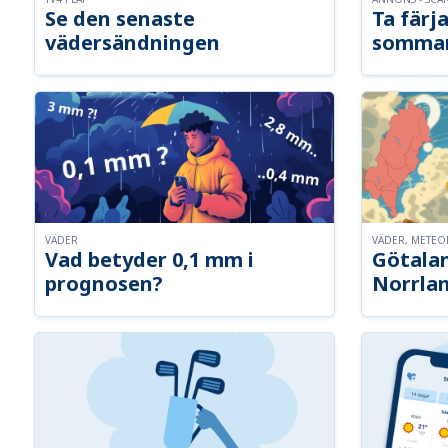
Se den senaste
Ta färja
vädersändningen
somma
VÄDER
VÄDER, METE
Vad betyder 0,1 mm i
Götalan
prognosen?
Norrla