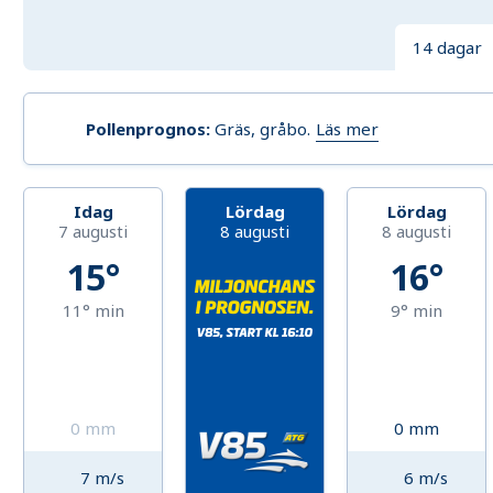
14 dagar
Läs mer
Pollenprognos
:
Gräs, gråbo
.
Idag
Lördag
Lördag
7 augusti
8 augusti
8 augusti
15°
16°
11°
min
9°
min
0
mm
0
mm
7
m/s
6
m/s