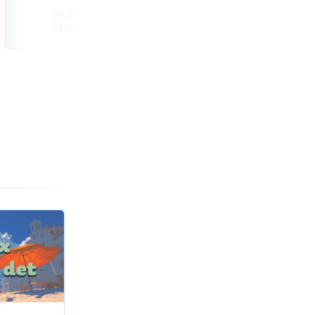
04:20
04:23
04:26
21:09
21:06
21:02