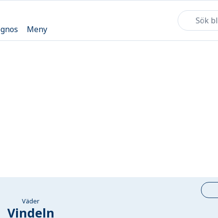
ognos
Meny
Väder
Vindeln