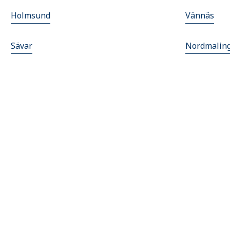
Holmsund
Vännäs
Sävar
Nordmalin