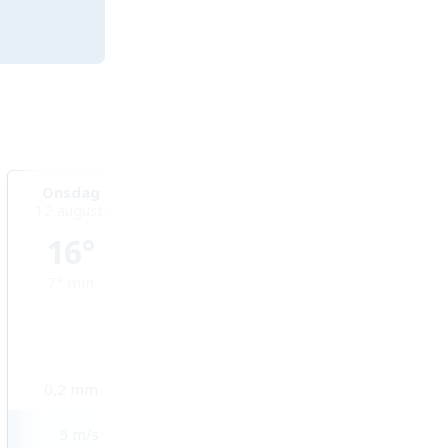
Onsdag
Torsdag
Fredag
12 augusti
13 augusti
14 augusti
16°
17°
18°
7°
min
8°
min
11°
min
0,2
mm
3,5
mm
2,9
mm
5
m/s
4
m/s
3
m/s