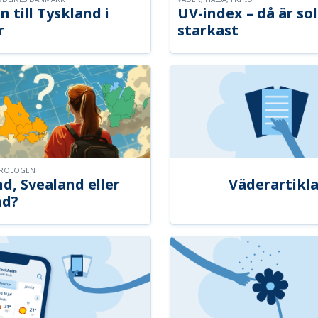
n till Tyskland i
UV-index – då är so
r
starkast
OROLOGEN
d, Svealand eller
Väderartikla
nd?