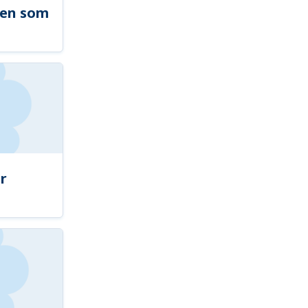
len som
r