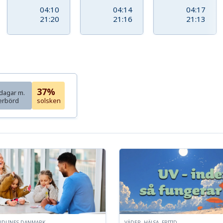
04:10
04:14
04:17
21:20
21:16
21:13
37%
dagar m.
erbörd
solsken
NDLINES DANMARK
VÄDER, HÄLSA, FRITID