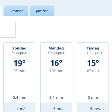
Timmar
Jämför
Söndag
Måndag
Tisdag
9 augusti
10 augusti
11 augusti
19°
16°
15°
9°
min
10°
min
8°
min
0,4
mm
3,1
mm
0
mm
4
m/s
5
m/s
5
m/s