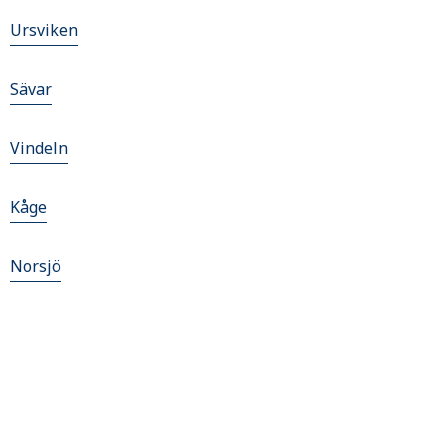
Ursviken
Sävar
Vindeln
Kåge
Norsjö