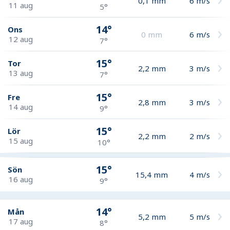
0,1
mm
6
m/s
11 aug
5°
14°
Ons
0
mm
6
m/s
12 aug
7°
15°
Tor
2,2
mm
3
m/s
13 aug
7°
15°
Fre
2,8
mm
3
m/s
14 aug
9°
15°
Lör
2,2
mm
2
m/s
15 aug
10°
15°
Sön
15,4
mm
4
m/s
16 aug
9°
14°
Mån
5,2
mm
5
m/s
17 aug
8°