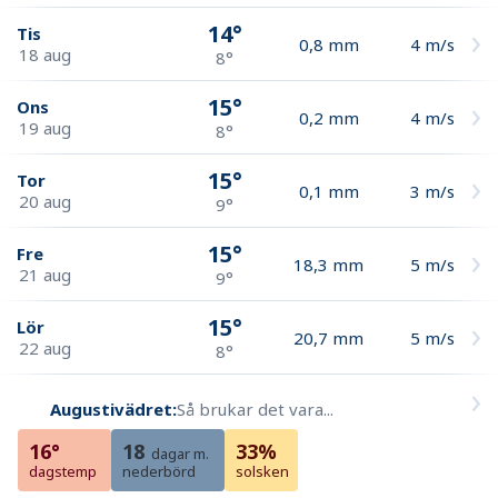
14°
Tis
0,8
mm
4
m/s
18 aug
8°
15°
Ons
0,2
mm
4
m/s
19 aug
8°
15°
Tor
0,1
mm
3
m/s
20 aug
9°
15°
Fre
18,3
mm
5
m/s
21 aug
9°
15°
Lör
20,7
mm
5
m/s
22 aug
8°
Augustivädret:
Så brukar det vara...
16°
18
33%
dagar m.
dagstemp
nederbörd
solsken