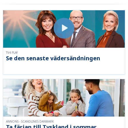
TV4 PLAY
Se den senaste vädersändningen
ANNONS - SCANDLINES DANMARK
Ta färjan till Tyskland i sommar