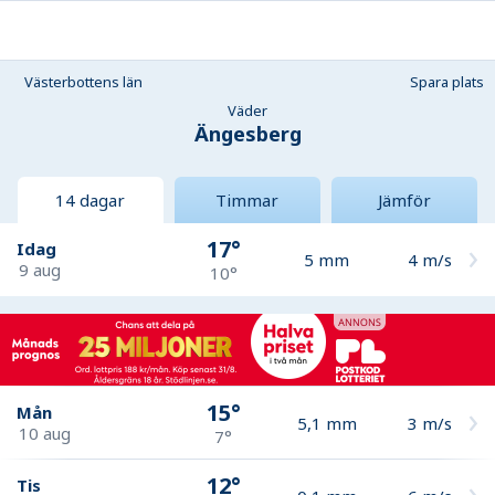
Västerbottens län
Spara plats
Väder
Ängesberg
14 dagar
Timmar
Jämför
17°
Idag
5
mm
4
m/s
9 aug
10°
15°
Mån
5,1
mm
3
m/s
10 aug
7°
12°
Tis