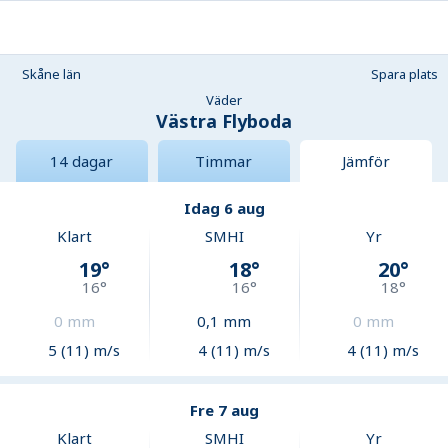
Skåne län
Spara plats
Väder
Västra Flyboda
14 dagar
Timmar
Jämför
Idag 6 aug
Klart
SMHI
Yr
19
°
18
°
20
°
16
°
16
°
18
°
0
mm
0,1
mm
0
mm
5 (11) m/s
4 (11) m/s
4 (11) m/s
Fre 7 aug
Klart
SMHI
Yr