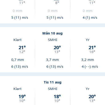
11
°
8
°
11
°
0
mm
0
mm
0
mm
5 (11) m/s
5 (11) m/s
4 (1) m/s
Mån 10 aug
Klart
SMHI
Yr
21
°
20
°
21
°
12
°
13
°
16
°
0,7
mm
3,7
mm
3,2
mm
6 (13) m/s
6 (13) m/s
4 (- -) m/s
Tis 11 aug
Klart
SMHI
Yr
19
°
18
°
20
°
10
°
10
°
13
°