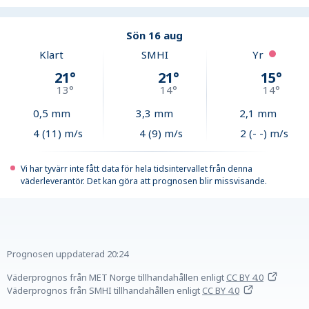
Sön 16 aug
Klart
SMHI
Yr
21
°
21
°
15
°
13
°
14
°
14
°
0,5
mm
3,3
mm
2,1
mm
4 (11) m/s
4 (9) m/s
2 (- -) m/s
Vi har tyvärr inte fått data för hela tidsintervallet från denna
väderleverantör. Det kan göra att prognosen blir missvisande.
Prognosen uppdaterad
20:24
Väderprognos från MET Norge tillhandahållen
enligt
CC BY 4.0
Väderprognos från SMHI tillhandahållen
enligt
CC BY 4.0