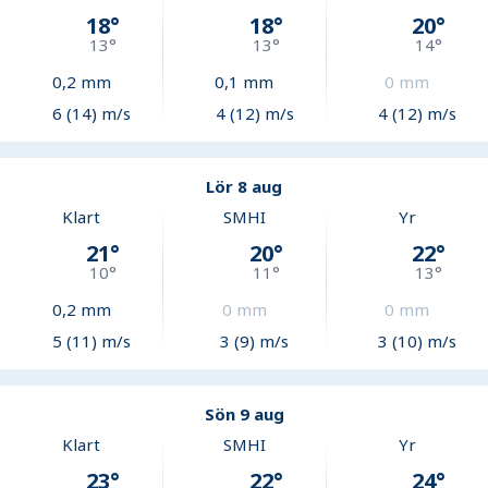
18
°
18
°
20
°
13
°
13
°
14
°
0,2
mm
0,1
mm
0
mm
6 (14) m/s
4 (12) m/s
4 (12) m/s
Lör 8 aug
Klart
SMHI
Yr
21
°
20
°
22
°
10
°
11
°
13
°
0,2
mm
0
mm
0
mm
5 (11) m/s
3 (9) m/s
3 (10) m/s
Sön 9 aug
Klart
SMHI
Yr
23
°
22
°
24
°