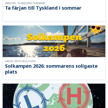
ANNONS - SCANDLINES DANMARK
Ta färjan till Tyskland i sommar
VÄDER, METEOROLOGEN
Solkampen 2026: sommarens soligaste
plats