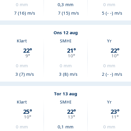
0
mm
0,3
mm
0
mm
7 (16) m/s
7 (15) m/s
5 (- -) m/s
Ons 12 aug
Klart
SMHI
Yr
22
°
21
°
22
°
9
°
10
°
10
°
0
mm
0
mm
0
mm
3 (7) m/s
3 (8) m/s
2 (- -) m/s
Tor 13 aug
Klart
SMHI
Yr
25
°
22
°
23
°
10
°
13
°
11
°
0
mm
0,1
mm
0
mm