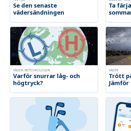
Se den senaste
Ta färja
vädersändningen
somma
VÄDER, METEOROLOGEN
VÄDER
Varför snurrar låg- och
Trött p
högtryck?
Jämför 