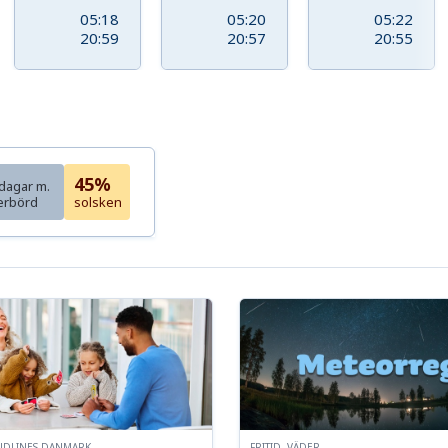
05:18
05:20
05:22
20:59
20:57
20:55
45%
dagar m.
erbörd
solsken
NDLINES DANMARK
FRITID, VÄDER