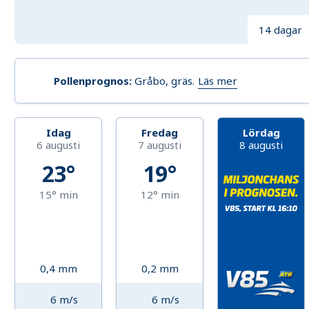
14 dagar
Läs mer
Pollenprognos
:
Gråbo, gräs
.
Idag
Fredag
Lördag
6 augusti
7 augusti
8 augusti
23°
19°
15°
min
12°
min
0,4
mm
0,2
mm
6
m/s
6
m/s