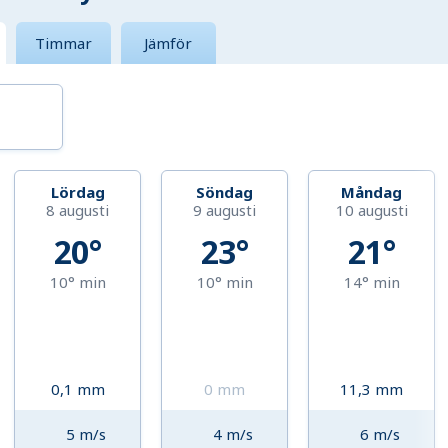
Timmar
Jämför
Lördag
Söndag
Måndag
8 augusti
9 augusti
10 augusti
20°
23°
21°
10°
min
10°
min
14°
min
0,1
mm
0
mm
11,3
mm
5
m/s
4
m/s
6
m/s