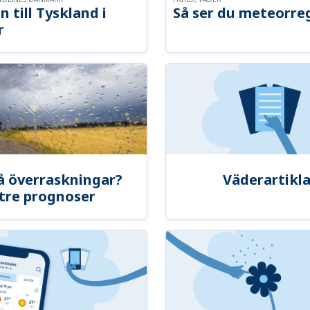
n till Tyskland i
Så ser du meteorre
r
å överraskningar?
Väderartikla
tre prognoser