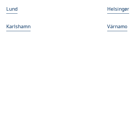
Lund
Helsingør
Karlshamn
Värnamo