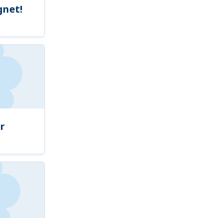
gnet!
r