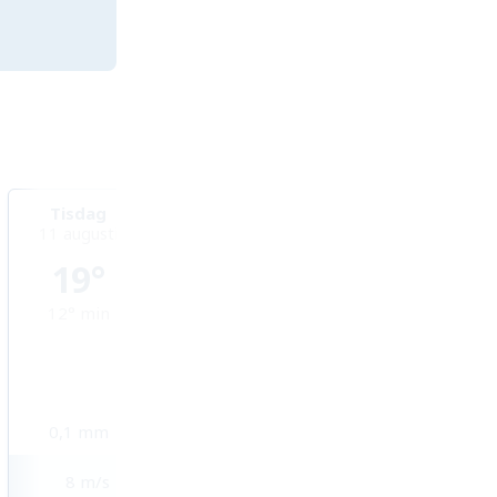
Tisdag
Onsdag
Torsdag
11 augusti
12 augusti
13 augusti
19°
22°
25°
12°
min
10°
min
11°
min
0,1
mm
0
mm
0
mm
8
m/s
3
m/s
3
m/s