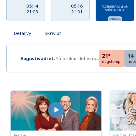
05:14
05:16
21:03
21:01
Detaljvy
Skriv ut
21°
14
Augustivädret:
Så brukar det vara...
dagstemp
ned
TV4 PLAY
ANNONS - SCA