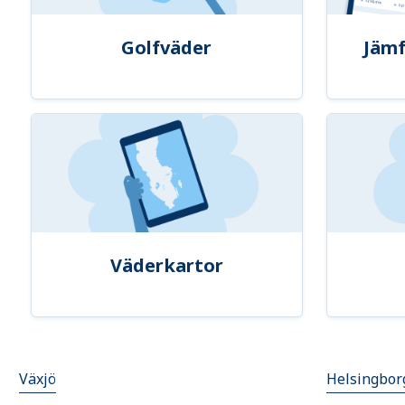
Golfväder
Jämf
Väderkartor
Växjö
Helsingbor