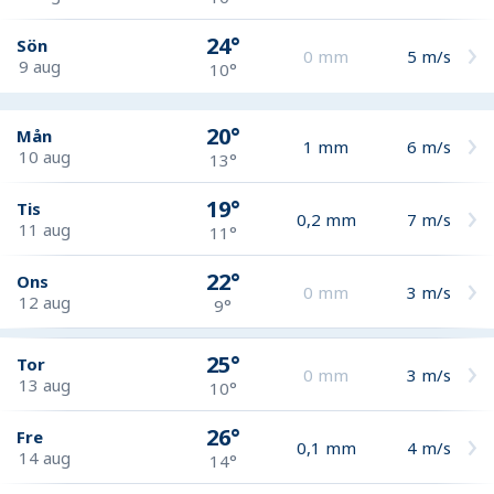
24°
Sön
0
mm
5
m/s
9 aug
10°
20°
Mån
1
mm
6
m/s
10 aug
13°
19°
Tis
0,2
mm
7
m/s
11 aug
11°
22°
Ons
0
mm
3
m/s
12 aug
9°
25°
Tor
0
mm
3
m/s
13 aug
10°
26°
Fre
0,1
mm
4
m/s
14 aug
14°