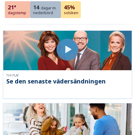
21°
14
45%
dagar m.
dagstemp
nederbörd
solsken
TV4 PLAY
Se den senaste vädersändningen