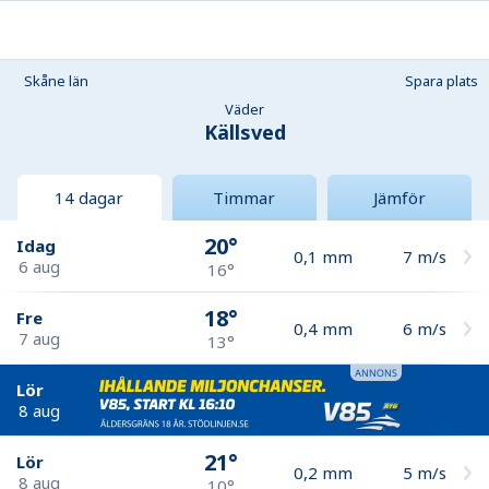
Skåne län
Spara plats
Väder
Källsved
14 dagar
Timmar
Jämför
20°
Idag
0,1
mm
7
m/s
6 aug
16°
18°
Fre
0,4
mm
6
m/s
7 aug
13°
Lör
8 aug
21°
Lör
0,2
mm
5
m/s
8 aug
10°