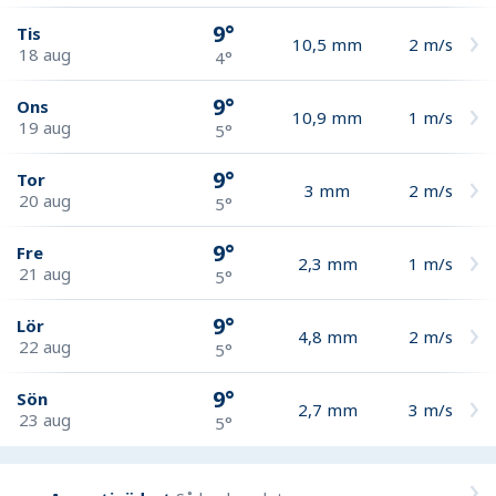
9°
Tis
10,5
mm
2
m/s
18 aug
4°
9°
Ons
10,9
mm
1
m/s
19 aug
5°
9°
Tor
3
mm
2
m/s
20 aug
5°
9°
Fre
2,3
mm
1
m/s
21 aug
5°
9°
Lör
4,8
mm
2
m/s
22 aug
5°
9°
Sön
2,7
mm
3
m/s
23 aug
5°