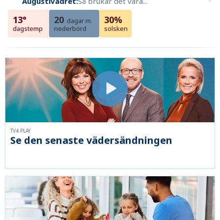
Augustivädret:
Så brukar det vara...
13°
20
30%
dagar m.
dagstemp
nederbörd
solsken
TV4 PLAY
Se den senaste vädersändningen