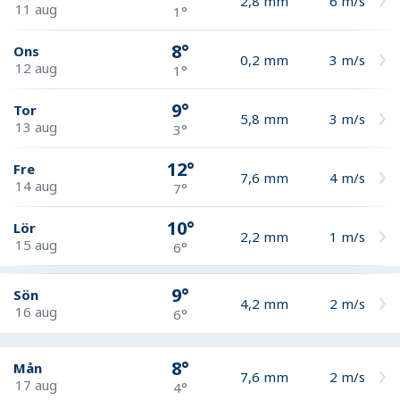
2,8
mm
6
m/s
11 aug
1°
8°
Ons
0,2
mm
3
m/s
12 aug
1°
9°
Tor
5,8
mm
3
m/s
13 aug
3°
12°
Fre
7,6
mm
4
m/s
14 aug
7°
10°
Lör
2,2
mm
1
m/s
15 aug
6°
9°
Sön
4,2
mm
2
m/s
16 aug
6°
8°
Mån
7,6
mm
2
m/s
17 aug
4°