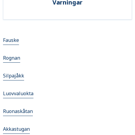
Varningar
Fauske
Rognan
Silpajåkk
Luovvaluokta
Ruonaskåtan
Akkastugan