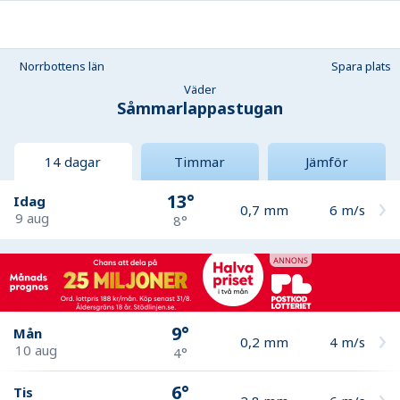
Norrbottens län
Spara plats
Väder
Såmmarlappastugan
14 dagar
Timmar
Jämför
13°
Idag
0,7
mm
6
m/s
9 aug
8°
9°
Mån
0,2
mm
4
m/s
10 aug
4°
6°
Tis