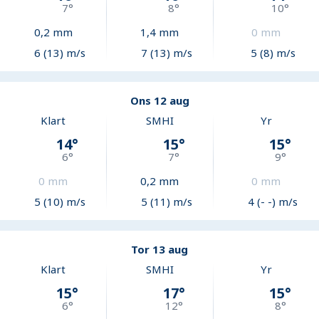
7
°
8
°
10
°
0,2
mm
1,4
mm
0
mm
6 (13) m/s
7 (13) m/s
5 (8) m/s
Ons 12 aug
Klart
SMHI
Yr
14
°
15
°
15
°
6
°
7
°
9
°
0
mm
0,2
mm
0
mm
5 (10) m/s
5 (11) m/s
4 (- -) m/s
Tor 13 aug
Klart
SMHI
Yr
15
°
17
°
15
°
6
°
12
°
8
°