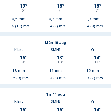
19
°
18
°
18
°
6
°
7
°
7
°
0,5
mm
0,7
mm
1,3
mm
6 (13) m/s
4 (9) m/s
4 (9) m/s
Mån 10 aug
Klart
SMHI
Yr
16
°
13
°
14
°
9
°
10
°
11
°
18
mm
11
mm
12
mm
5 (9) m/s
4 (8) m/s
3 (7) m/s
Tis 11 aug
Klart
SMHI
Yr
16
°
16
°
14
°