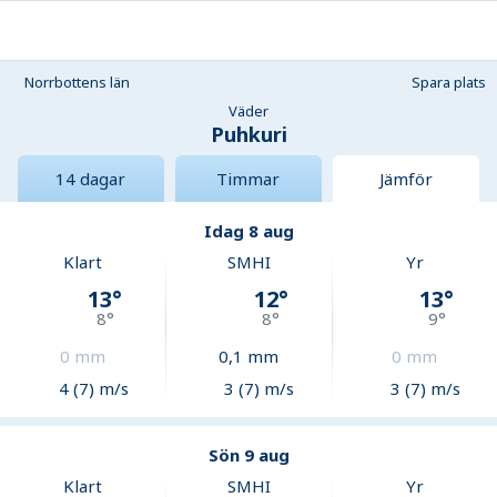
Norrbottens län
Spara plats
Väder
Puhkuri
14 dagar
Timmar
Jämför
Idag 8 aug
Klart
SMHI
Yr
13
°
12
°
13
°
8
°
8
°
9
°
0
mm
0,1
mm
0
mm
4 (7) m/s
3 (7) m/s
3 (7) m/s
Sön 9 aug
Klart
SMHI
Yr