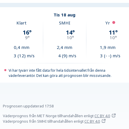
Tis 18 aug
Klart
SMHI
Yr
16
°
14
°
11
°
9
°
10
°
10
°
0,4
mm
2,4
mm
1,9
mm
3 (12) m/s
4 (9) m/s
3 (- -) m/s
Vi har tyvärr inte fått data för hela tidsintervallet från denna
väderleverantör. Det kan göra att prognosen blir missvisande.
Prognosen uppdaterad
17:58
Väderprognos från MET Norge tillhandahållen
enligt
CC BY 4.0
Väderprognos från SMHI tillhandahållen
enligt
CC BY 4.0