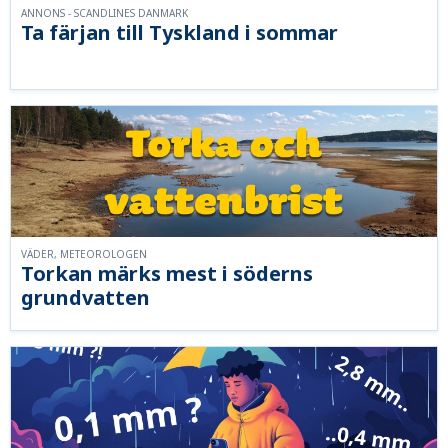
ANNONS - SCANDLINES DANMARK
Ta färjan till Tyskland i sommar
VÄDER, METEOROLOGEN
Torkan märks mest i söderns
grundvatten