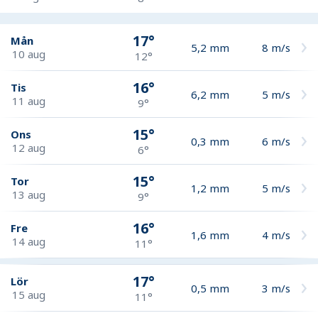
17°
Mån
5,2
mm
8
m/s
10 aug
12°
16°
Tis
6,2
mm
5
m/s
11 aug
9°
15°
Ons
0,3
mm
6
m/s
12 aug
6°
15°
Tor
1,2
mm
5
m/s
13 aug
9°
16°
Fre
1,6
mm
4
m/s
14 aug
11°
17°
Lör
0,5
mm
3
m/s
15 aug
11°