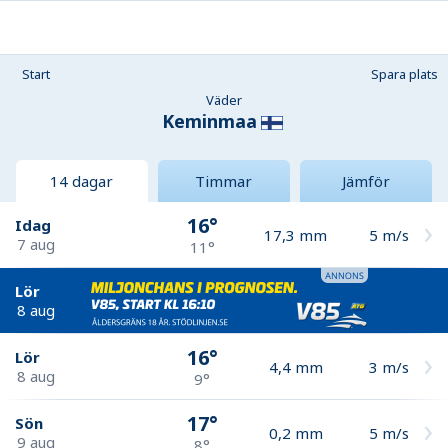
Start
Spara plats
Väder
Keminmaa
14 dagar
Timmar
Jämför
16°
Idag
17,3
mm
5
m/s
7 aug
11°
Lör
8 aug
16°
Lör
4,4
mm
3
m/s
8 aug
9°
17°
Sön
0,2
mm
5
m/s
9 aug
8°