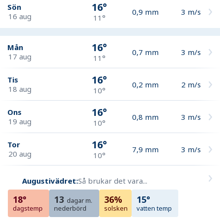
16°
Sön
0,9
mm
3
m/s
16 aug
11°
16°
Mån
0,7
mm
3
m/s
17 aug
11°
16°
Tis
0,2
mm
2
m/s
18 aug
10°
16°
Ons
0,8
mm
3
m/s
19 aug
10°
16°
Tor
7,9
mm
3
m/s
20 aug
10°
Augustivädret:
Så brukar det vara...
18°
13
36%
15°
dagar m.
dagstemp
nederbörd
solsken
vatten temp