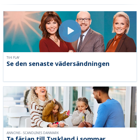
TV4 PLAY
Se den senaste vädersändningen
ANNONS - SCANDLINES DANMARK
Ta färjan till Tyskland i sommar