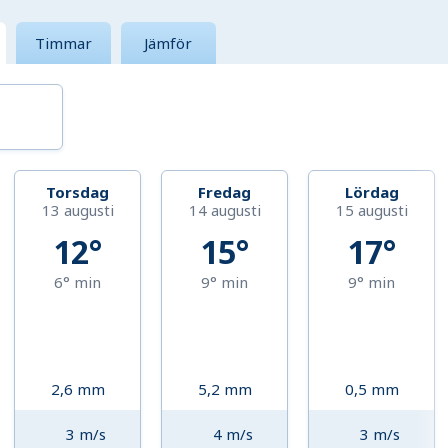
Timmar
Jämför
Torsdag
Fredag
Lördag
13 augusti
14 augusti
15 augusti
12°
15°
17°
6°
min
9°
min
9°
min
2,6
mm
5,2
mm
0,5
mm
3
m/s
4
m/s
3
m/s