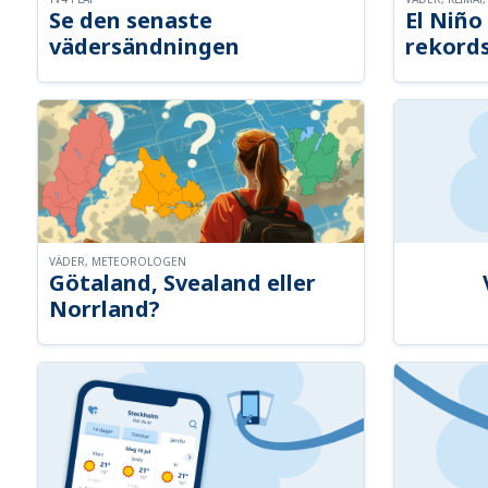
Se den senaste
El Niño 
vädersändningen
rekord
VÄDER, METEOROLOGEN
Götaland, Svealand eller
Norrland?