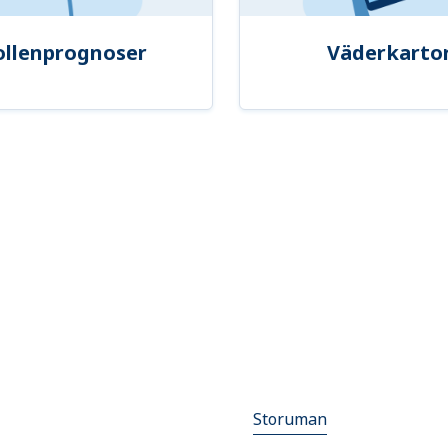
ollenprognoser
Väderkarto
Storuman