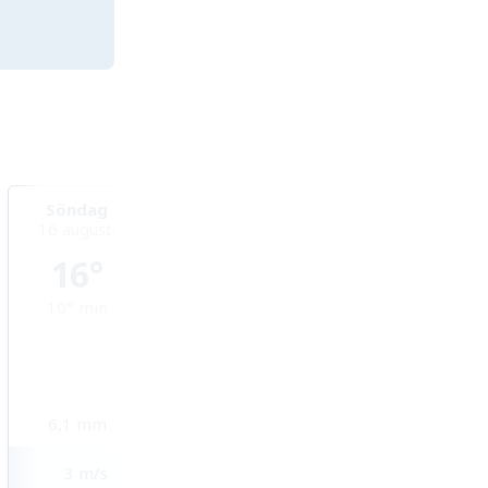
Söndag
Måndag
Tisdag
16 augusti
17 augusti
18 augusti
16°
14°
13°
10°
min
10°
min
8°
min
6,1
mm
18,5
mm
11,5
mm
3
m/s
5
m/s
3
m/s