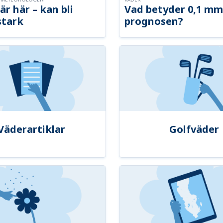
är här – kan bli
Vad betyder 0,1 mm
stark
prognosen?
Väderartiklar
Golfväder