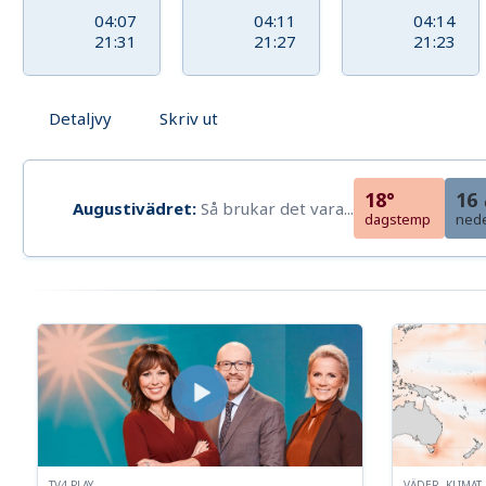
04:07
04:11
04:14
21:31
21:27
21:23
Detaljvy
Skriv ut
18°
16
Augustivädret:
Så brukar det vara...
dagstemp
ned
TV4 PLAY
VÄDER, KLIMA