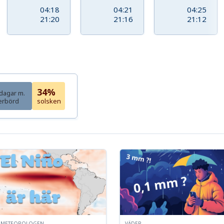
04:18
04:21
04:25
21:20
21:16
21:12
34%
dagar m.
erbörd
solsken
T, METEOROLOGEN
VÄDER