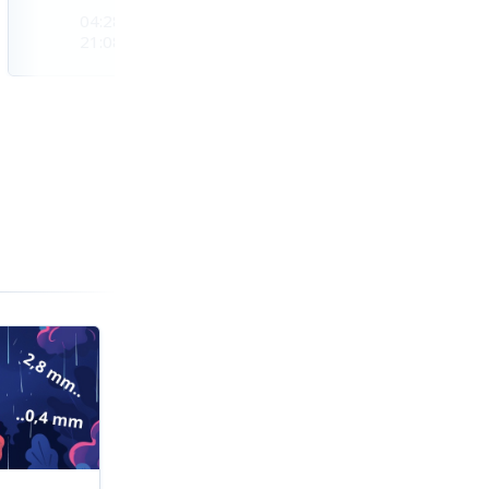
04:28
04:32
04:35
21:08
21:04
21:01