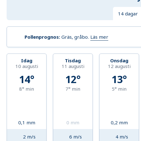
14 dagar
Läs mer
Pollenprognos
:
Gräs, gråbo
.
Idag
Tisdag
Onsdag
10 augusti
11 augusti
12 augusti
14°
12°
13°
8°
min
7°
min
5°
min
0,1
mm
0
mm
0,2
mm
2
m/s
6
m/s
4
m/s