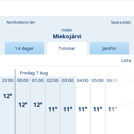
Norrbottens län
Spara plats
Väder
Miekojärvi
14 dagar
Timmar
Jämför
Lista
Fredag 7 Aug
23:00
00:00
01:00
02:00
03:00
04:00
05:00
06:00
07:00
12°
12°
12°
12°
11°
11°
11°
11°
11°