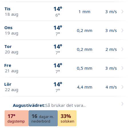
14°
Tis
1
mm
3
m/s
18 aug
6°
14°
Ons
0,2
mm
3
m/s
19 aug
7°
14°
Tor
0,2
mm
2
m/s
20 aug
7°
14°
Fre
0,5
mm
3
m/s
21 aug
7°
14°
Lör
4,4
mm
4
m/s
22 aug
7°
Augustivädret:
Så brukar det vara...
17°
16
33%
dagar m.
dagstemp
nederbörd
solsken