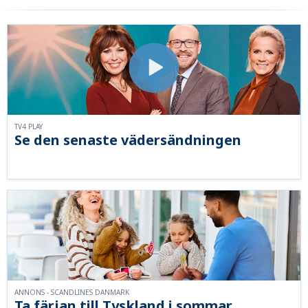
TV4 PLAY
Se den senaste vädersändningen
ANNONS - SCANDLINES DANMARK
Ta färjan till Tyskland i sommar