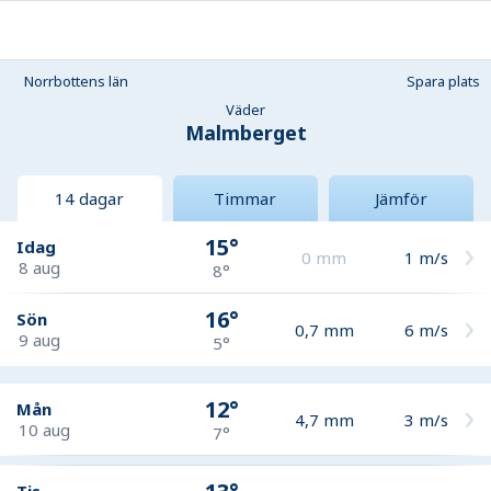
Norrbottens län
Spara plats
Väder
Malmberget
14 dagar
Timmar
Jämför
15°
Idag
0
mm
1
m/s
8 aug
8°
16°
Sön
0,7
mm
6
m/s
9 aug
5°
12°
Mån
4,7
mm
3
m/s
10 aug
7°
Tis