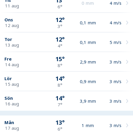
13°
0
mm
4
m/s
11 aug
6°
12°
Ons
0,1
mm
4
m/s
12 aug
3°
12°
Tor
0,1
mm
5
m/s
13 aug
4°
15°
Fre
2,9
mm
3
m/s
14 aug
8°
14°
Lör
0,9
mm
3
m/s
15 aug
8°
14°
Sön
3,9
mm
3
m/s
16 aug
7°
13°
Mån
1
mm
3
m/s
17 aug
6°