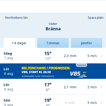
Norrbottens län
Spara plats
Väder
Bränna
14 dagar
Timmar
Jämför
15°
Idag
2,3
mm
5
m/s
7 aug
10°
Lör
8 aug
17°
Lör
2,1
mm
2
m/s
8 aug
8°
19°
Sön
0
mm
5
m/s
9 aug
9°