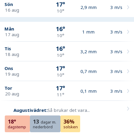
17°
Sön
2,9
mm
3
m/s
16 aug
10°
16°
Mån
1
mm
3
m/s
17 aug
10°
16°
Tis
3,2
mm
3
m/s
18 aug
10°
17°
Ons
0,7
mm
3
m/s
19 aug
10°
17°
Tor
0,1
mm
3
m/s
20 aug
11°
Augustivädret:
Så brukar det vara...
18°
13
36%
dagar m.
dagstemp
nederbörd
solsken