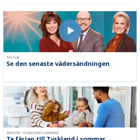
TV4 PLAY
Se den senaste vädersändningen
ANNONS - SCANDLINES DANMARK
Ta färjan till Tyskland i sommar