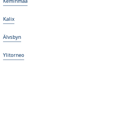
Keminmaa
Kalix
Älvsbyn
Ylitorneo