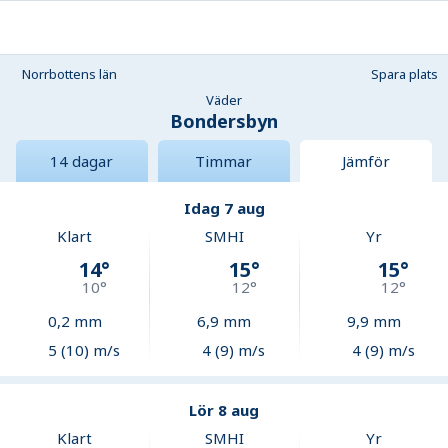
Norrbottens län
Spara plats
Väder
Bondersbyn
14 dagar
Timmar
Jämför
Idag 7 aug
Klart
SMHI
Yr
14
°
15
°
15
°
10
°
12
°
12
°
0,2
mm
6,9
mm
9,9
mm
5 (10) m/s
4 (9) m/s
4 (9) m/s
Lör 8 aug
Klart
SMHI
Yr