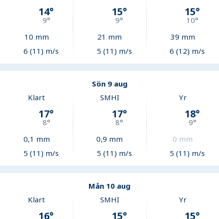
14
°
15
°
15
°
9
°
9
°
10
°
10
mm
21
mm
39
mm
6 (11) m/s
5 (11) m/s
6 (12) m/s
Sön 9 aug
Klart
SMHI
Yr
17
°
17
°
18
°
8
°
8
°
9
°
0,1
mm
0,9
mm
0
mm
5 (11) m/s
5 (11) m/s
5 (11) m/s
Mån 10 aug
Klart
SMHI
Yr
16
°
15
°
15
°