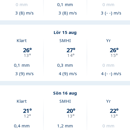
0
mm
0,1
mm
0
mm
3 (8) m/s
3 (8) m/s
3 (- -) m/s
Lör 15 aug
Klart
SMHI
Yr
26
°
27
°
26
°
13
°
14
°
15
°
0,1
mm
0,3
mm
0
mm
3 (9) m/s
4 (9) m/s
4 (- -) m/s
Sön 16 aug
Klart
SMHI
Yr
21
°
20
°
22
°
12
°
13
°
13
°
0,4
mm
1,2
mm
0
mm