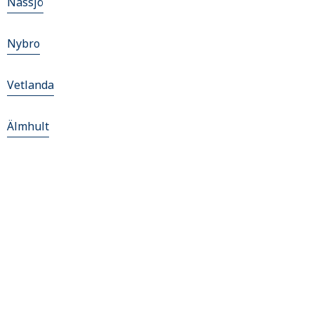
Nässjö
Nybro
Vetlanda
Älmhult