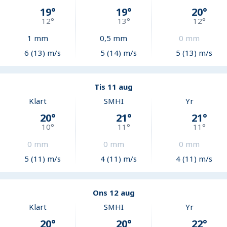
19
°
19
°
20
°
12
°
13
°
12
°
1
mm
0,5
mm
0
mm
6 (13) m/s
5 (14) m/s
5 (13) m/s
Tis 11 aug
Klart
SMHI
Yr
20
°
21
°
21
°
10
°
11
°
11
°
0
mm
0
mm
0
mm
5 (11) m/s
4 (11) m/s
4 (11) m/s
Ons 12 aug
Klart
SMHI
Yr
20
°
20
°
22
°