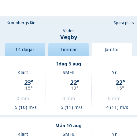
Kronobergs län
Spara plats
Väder
Vegby
14 dagar
Timmar
Jämför
Idag 9 aug
Klart
SMHI
Yr
23
°
22
°
22
°
15
°
13
°
15
°
0
mm
0
mm
0
mm
5 (10) m/s
5 (11) m/s
4 (11) m/s
Mån 10 aug
Klart
SMHI
Yr