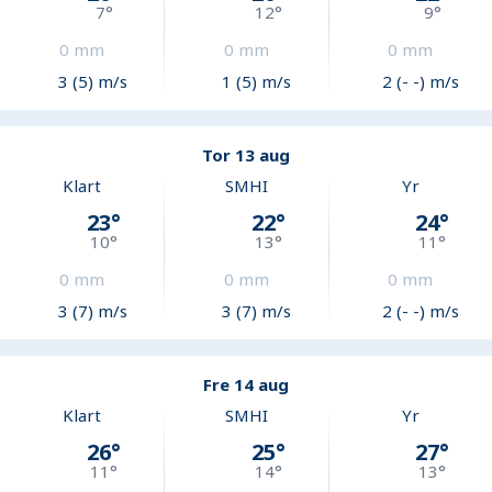
7
°
12
°
9
°
0
mm
0
mm
0
mm
3 (5) m/s
1 (5) m/s
2 (- -) m/s
Tor 13 aug
Klart
SMHI
Yr
23
°
22
°
24
°
10
°
13
°
11
°
0
mm
0
mm
0
mm
3 (7) m/s
3 (7) m/s
2 (- -) m/s
Fre 14 aug
Klart
SMHI
Yr
26
°
25
°
27
°
11
°
14
°
13
°