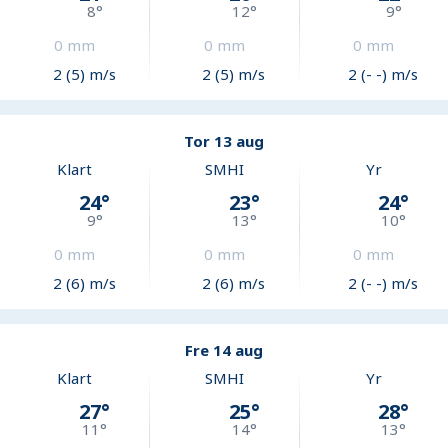
8
°
12
°
9
°
0
mm
0
mm
0
mm
2 (5) m/s
2 (5) m/s
2 (- -) m/s
Tor 13 aug
Klart
SMHI
Yr
24
°
23
°
24
°
9
°
13
°
10
°
0
mm
0
mm
0
mm
2 (6) m/s
2 (6) m/s
2 (- -) m/s
Fre 14 aug
Klart
SMHI
Yr
27
°
25
°
28
°
11
°
14
°
13
°