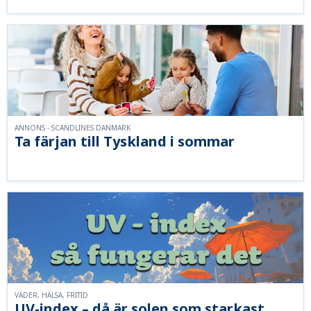
ANNONS - SCANDLINES DANMARK
Ta färjan till Tyskland i sommar
VÄDER, HÄLSA, FRITID
UV-index – då är solen som starkast