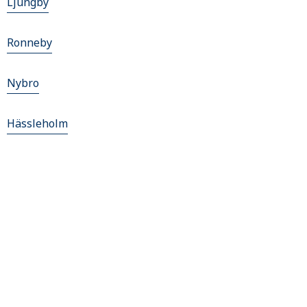
Ljungby
Ronneby
Nybro
Hässleholm