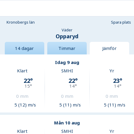
Kronobergs län
Spara plats
Väder
Opparyd
14 dagar
Timmar
Jämför
Idag 9 aug
Klart
SMHI
Yr
22
°
22
°
23
°
15
°
14
°
14
°
0
mm
0
mm
0
mm
5 (12) m/s
5 (11) m/s
5 (11) m/s
Mån 10 aug
Klart
SMHI
Yr