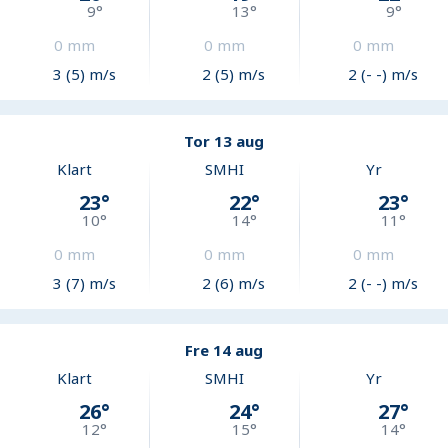
9
°
13
°
9
°
0
mm
0
mm
0
mm
3 (5) m/s
2 (5) m/s
2 (- -) m/s
Tor 13 aug
Klart
SMHI
Yr
23
°
22
°
23
°
10
°
14
°
11
°
0
mm
0
mm
0
mm
3 (7) m/s
2 (6) m/s
2 (- -) m/s
Fre 14 aug
Klart
SMHI
Yr
26
°
24
°
27
°
12
°
15
°
14
°