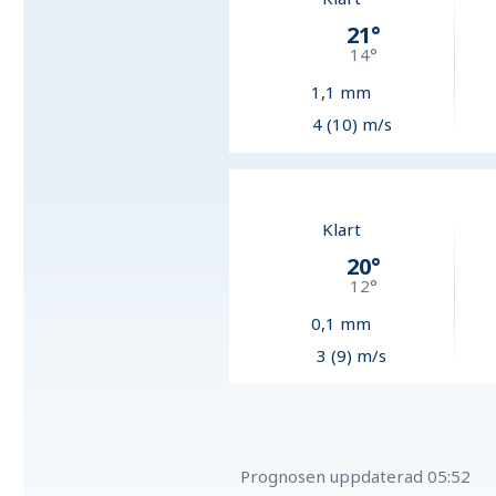
21
°
14
°
1,1
mm
4 (10) m/s
Klart
20
°
12
°
0,1
mm
3 (9) m/s
Prognosen uppdaterad
05:52