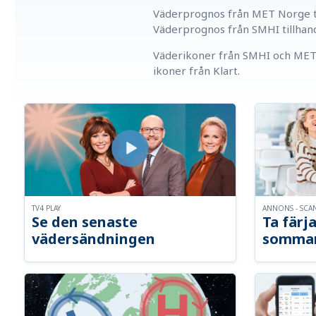
Väderprognos från MET Norge ti
Väderprognos från SMHI tillhan
Väderikoner från SMHI och MET 
ikoner från Klart.
TV4 PLAY
ANNONS - SCA
Se den senaste
Ta färja
vädersändningen
somma