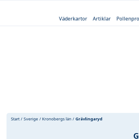
Väderkartor
Artiklar
Pollenpr
Start
Sverige
Kronobergs län
Grävlingaryd
G