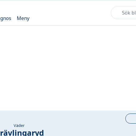
ognos
Meny
Väder
rävlingaryd