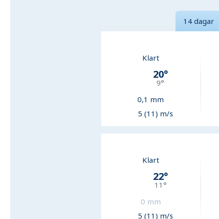
14 dagar
Klart
20
°
9
°
0,1
mm
5 (11) m/s
Klart
22
°
11
°
0
mm
5 (11) m/s