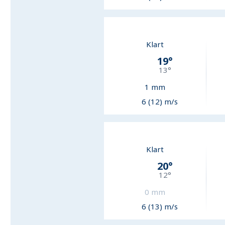
Klart
19
°
13
°
1
mm
6 (12) m/s
Klart
20
°
12
°
0
mm
6 (13) m/s