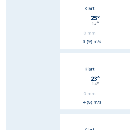
Klart
25
°
13
°
0
mm
3 (9) m/s
Klart
23
°
14
°
0
mm
4 (8) m/s
Klart