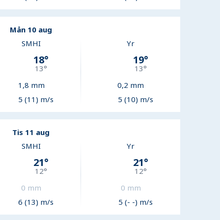
Mån 10 aug
SMHI
Yr
18
°
19
°
13
°
13
°
1,8
mm
0,2
mm
5 (11) m/s
5 (10) m/s
Tis 11 aug
SMHI
Yr
21
°
21
°
12
°
12
°
0
mm
0
mm
6 (13) m/s
5 (- -) m/s