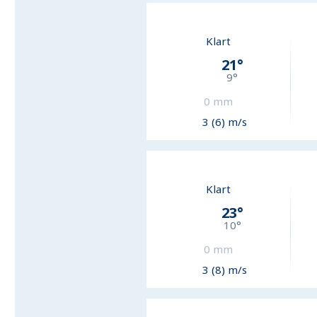
Klart
21
°
9
°
0
mm
3 (6) m/s
Klart
23
°
10
°
0
mm
3 (8) m/s