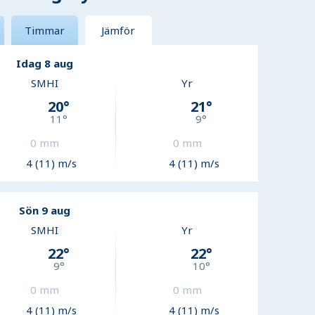
Timmar
Jämför
Idag 8 aug
SMHI
Yr
20
°
21
°
11
°
9
°
0
mm
0
mm
4 (11) m/s
4 (11) m/s
Sön 9 aug
SMHI
Yr
22
°
22
°
9
°
10
°
0
mm
0
mm
4 (11) m/s
4 (11) m/s