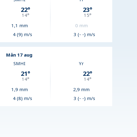
22
°
23
°
14
°
15
°
1,1
mm
0
mm
4 (9) m/s
3 (- -) m/s
Mån 17 aug
SMHI
Yr
21
°
22
°
14
°
14
°
1,9
mm
2,9
mm
4 (8) m/s
3 (- -) m/s