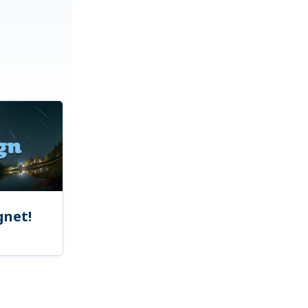
gnet!