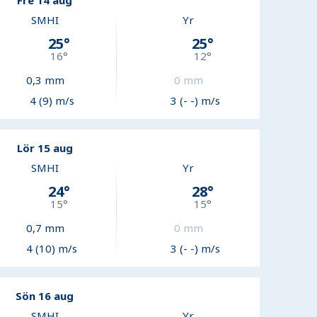
Fre 14 aug
SMHI
Yr
25
°
25
°
16
°
12
°
0,3
mm
0
mm
4 (9) m/s
3 (- -) m/s
Lör 15 aug
SMHI
Yr
24
°
28
°
15
°
15
°
0,7
mm
0
mm
4 (10) m/s
3 (- -) m/s
Sön 16 aug
SMHI
Yr