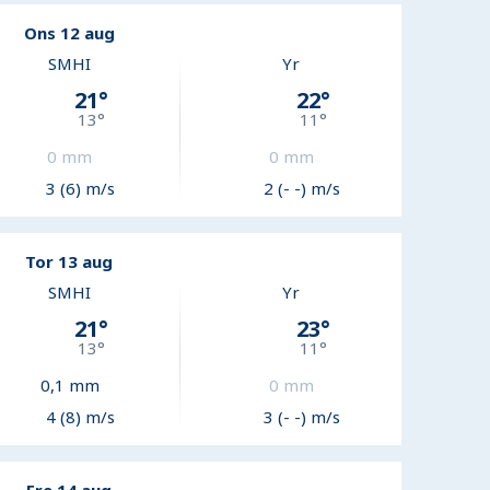
Ons 12 aug
SMHI
Yr
21
°
22
°
13
°
11
°
0
mm
0
mm
3 (6) m/s
2 (- -) m/s
Tor 13 aug
SMHI
Yr
21
°
23
°
13
°
11
°
0,1
mm
0
mm
4 (8) m/s
3 (- -) m/s