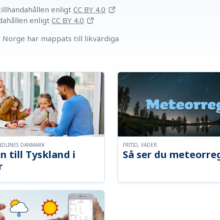
llhandahållen
enligt
CC BY 4.0
dahållen
enligt
CC BY 4.0
Norge har mappats till likvärdiga
NDLINES DANMARK
FRITID, VÄDER
n till Tyskland i
Så ser du meteorre
r