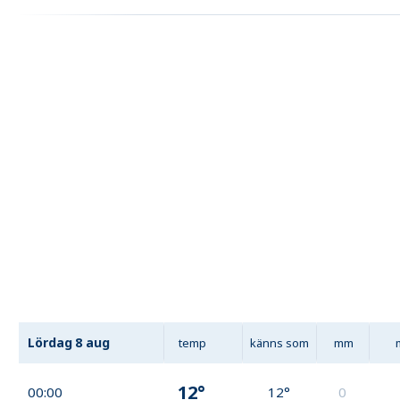
Lördag
8 aug
temp
känns som
mm
12°
00:00
12°
0