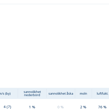
sannolikhet
m/s (by)
sannolikhet åska
moln
luftfukt.
nederbörd
4
(
7
)
1
%
0
%
2
%
76
%