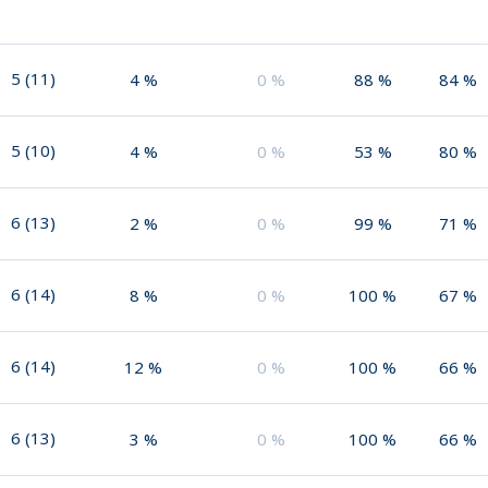
5
(
11
)
4
%
0
%
88
%
84
%
5
(
10
)
4
%
0
%
53
%
80
%
6
(
13
)
2
%
0
%
99
%
71
%
6
(
14
)
8
%
0
%
100
%
67
%
6
(
14
)
12
%
0
%
100
%
66
%
6
(
13
)
3
%
0
%
100
%
66
%