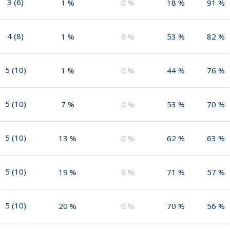
3
(
6
)
1
%
0
%
18
%
91
%
4
(
8
)
1
%
0
%
53
%
82
%
5
(
10
)
1
%
0
%
44
%
76
%
5
(
10
)
7
%
0
%
53
%
70
%
5
(
10
)
13
%
0
%
62
%
63
%
5
(
10
)
19
%
0
%
71
%
57
%
5
(
10
)
20
%
0
%
70
%
56
%