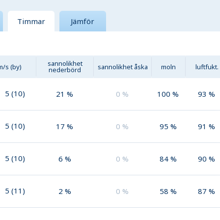
Timmar
Jämför
sannolikhet
m/s (by)
sannolikhet åska
moln
luftfukt.
nederbörd
5
(
10
)
21
%
0
%
100
%
93
%
5
(
10
)
17
%
0
%
95
%
91
%
5
(
10
)
6
%
0
%
84
%
90
%
5
(
11
)
2
%
0
%
58
%
87
%