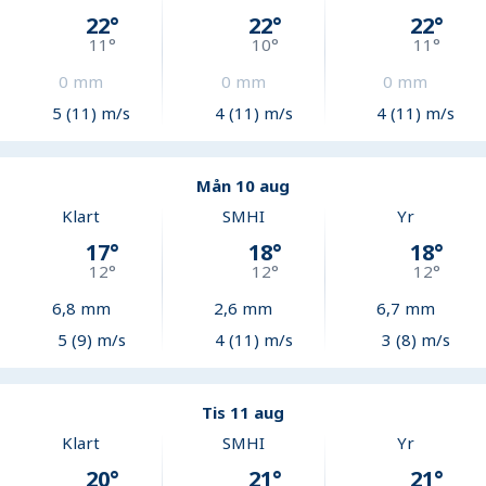
22
°
22
°
22
°
11
°
10
°
11
°
0
mm
0
mm
0
mm
5 (11) m/s
4 (11) m/s
4 (11) m/s
Mån 10 aug
Klart
SMHI
Yr
17
°
18
°
18
°
12
°
12
°
12
°
6,8
mm
2,6
mm
6,7
mm
5 (9) m/s
4 (11) m/s
3 (8) m/s
Tis 11 aug
Klart
SMHI
Yr
20
°
21
°
21
°