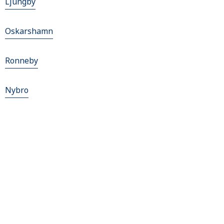
Ljungby
Oskarshamn
Ronneby
Nybro