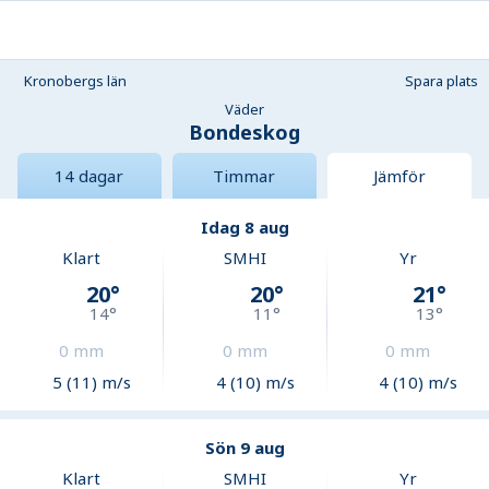
Kronobergs län
Spara plats
Väder
Bondeskog
14 dagar
Timmar
Jämför
Idag 8 aug
Klart
SMHI
Yr
20
°
20
°
21
°
14
°
11
°
13
°
0
mm
0
mm
0
mm
5 (11) m/s
4 (10) m/s
4 (10) m/s
Sön 9 aug
Klart
SMHI
Yr