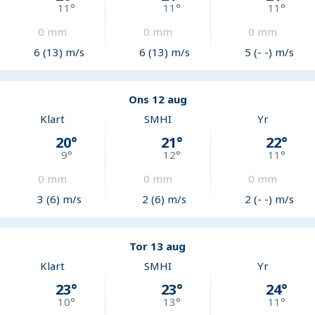
11
°
11
°
11
°
0
mm
0
mm
0
mm
6 (13) m/s
6 (13) m/s
5 (- -) m/s
Ons 12 aug
Klart
SMHI
Yr
20
°
21
°
22
°
9
°
12
°
11
°
0
mm
0
mm
0
mm
3 (6) m/s
2 (6) m/s
2 (- -) m/s
Tor 13 aug
Klart
SMHI
Yr
23
°
23
°
24
°
10
°
13
°
11
°