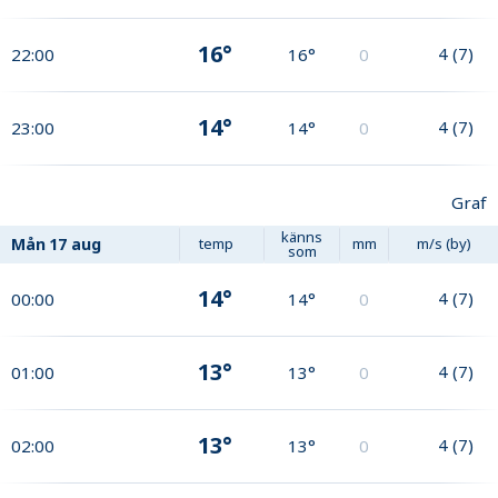
16°
4
(
7
)
22:00
16°
0
14°
4
(
7
)
23:00
14°
0
Graf
känns
Mån
17 aug
temp
mm
m/s (by)
som
14°
4
(
7
)
00:00
14°
0
13°
4
(
7
)
01:00
13°
0
13°
4
(
7
)
02:00
13°
0