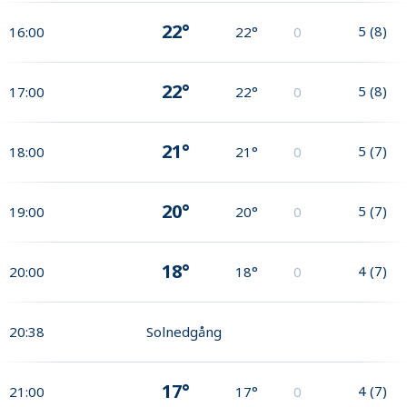
22°
5
(
8
)
16:00
22°
0
22°
5
(
8
)
17:00
22°
0
21°
5
(
7
)
18:00
21°
0
20°
5
(
7
)
19:00
20°
0
18°
4
(
7
)
20:00
18°
0
20:38
Solnedgång
17°
4
(
7
)
21:00
17°
0