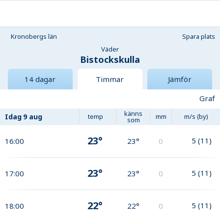
Kronobergs län
Spara plats
Väder
Bistockskulla
14 dagar
Timmar
Jämför
Graf
känns
Idag
9 aug
temp
mm
m/s (by)
som
23°
5
(
11
)
16:00
23°
0
23°
5
(
11
)
17:00
23°
0
22°
5
(
11
)
18:00
22°
0