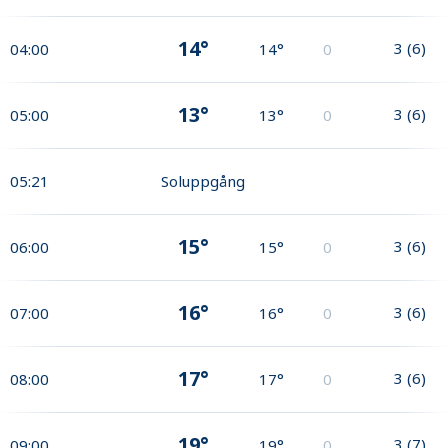
14°
3
(
6
)
04:00
14°
0
13°
3
(
6
)
05:00
13°
0
05:21
Soluppgång
15°
3
(
6
)
06:00
15°
0
16°
3
(
6
)
07:00
16°
0
17°
3
(
6
)
08:00
17°
0
19°
3
(
7
)
09:00
19°
0