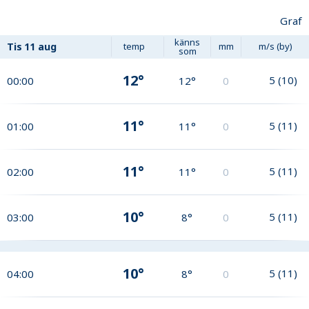
Graf
känns
Tis
11 aug
temp
mm
m/s (by)
som
12°
5
(
10
)
00:00
12°
0
11°
5
(
11
)
01:00
11°
0
11°
5
(
11
)
02:00
11°
0
10°
5
(
11
)
03:00
8°
0
10°
5
(
11
)
04:00
8°
0