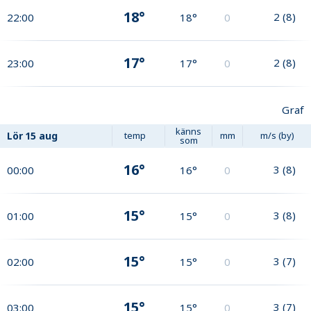
18°
2
(
8
)
22:00
18°
0
17°
2
(
8
)
23:00
17°
0
Graf
känns
Lör
15 aug
temp
mm
m/s (by)
som
16°
3
(
8
)
00:00
16°
0
15°
3
(
8
)
01:00
15°
0
15°
3
(
7
)
02:00
15°
0
15°
3
(
7
)
03:00
15°
0