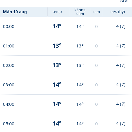
Graf
känns
Mån
10 aug
temp
mm
m/s (by)
som
14°
4
(
7
)
00:00
14°
0
13°
4
(
7
)
01:00
13°
0
13°
4
(
7
)
02:00
13°
0
14°
4
(
7
)
03:00
14°
0
14°
4
(
7
)
04:00
14°
0
14°
4
(
7
)
05:00
14°
0