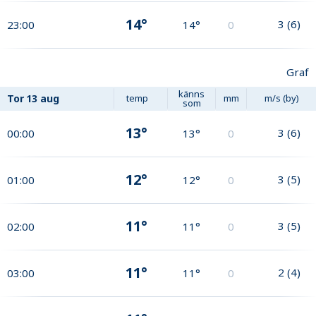
14°
3
(
6
)
23:00
14°
0
Graf
känns
Tor
13 aug
temp
mm
m/s (by)
som
13°
3
(
6
)
00:00
13°
0
12°
3
(
5
)
01:00
12°
0
11°
3
(
5
)
02:00
11°
0
11°
2
(
4
)
03:00
11°
0