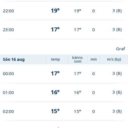
19°
3
(
8
)
22:00
19°
0
17°
3
(
8
)
23:00
17°
0
Graf
känns
Sön
16 aug
temp
mm
m/s (by)
som
17°
3
(
8
)
00:00
17°
0
16°
3
(
8
)
01:00
16°
0
15°
3
(
8
)
02:00
15°
0