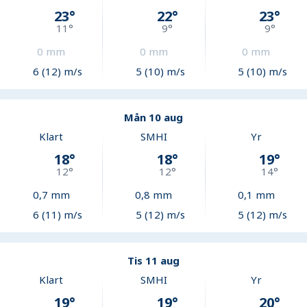
23
°
22
°
23
°
11
°
9
°
9
°
0
mm
0
mm
0
mm
6 (12) m/s
5 (10) m/s
5 (10) m/s
Mån 10 aug
Klart
SMHI
Yr
18
°
18
°
19
°
12
°
12
°
14
°
0,7
mm
0,8
mm
0,1
mm
6 (11) m/s
5 (12) m/s
5 (12) m/s
Tis 11 aug
Klart
SMHI
Yr
19
°
19
°
20
°