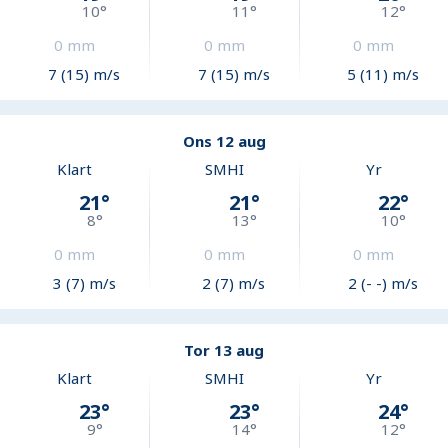
10
°
11
°
12
°
0
mm
0
mm
0
mm
7 (15) m/s
7 (15) m/s
5 (11) m/s
Ons 12 aug
Klart
SMHI
Yr
21
°
21
°
22
°
8
°
13
°
10
°
0
mm
0
mm
0
mm
3 (7) m/s
2 (7) m/s
2 (- -) m/s
Tor 13 aug
Klart
SMHI
Yr
23
°
23
°
24
°
9
°
14
°
12
°