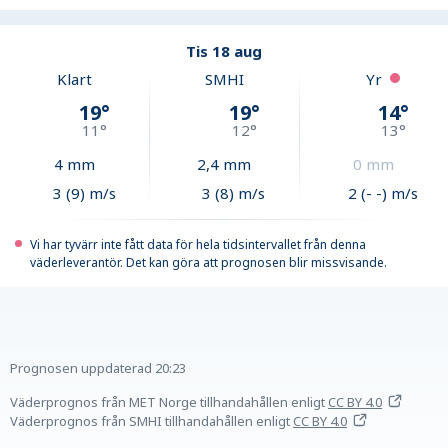
Tis 18 aug
Klart
SMHI
Yr
19
°
19
°
14
°
11
°
12
°
13
°
4
mm
2,4
mm
0
mm
3 (9) m/s
3 (8) m/s
2 (- -) m/s
Vi har tyvärr inte fått data för hela tidsintervallet från denna
väderleverantör. Det kan göra att prognosen blir missvisande.
Prognosen uppdaterad
20:23
Väderprognos från MET Norge tillhandahållen
enligt
CC BY 4.0
Väderprognos från SMHI tillhandahållen
enligt
CC BY 4.0