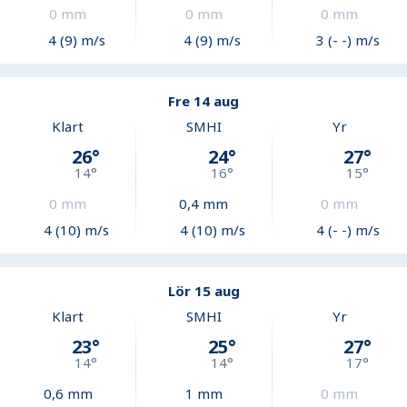
0
mm
0
mm
0
mm
4 (9) m/s
4 (9) m/s
3 (- -) m/s
Fre 14 aug
Klart
SMHI
Yr
26
°
24
°
27
°
14
°
16
°
15
°
0
mm
0,4
mm
0
mm
4 (10) m/s
4 (10) m/s
4 (- -) m/s
Lör 15 aug
Klart
SMHI
Yr
23
°
25
°
27
°
14
°
14
°
17
°
0,6
mm
1
mm
0
mm