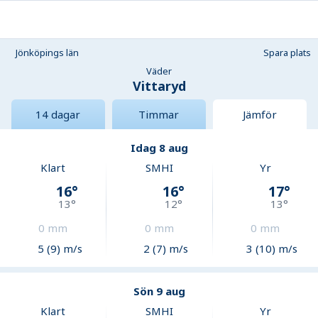
Jönköpings län
Spara plats
Väder
Vittaryd
14 dagar
Timmar
Jämför
Idag 8 aug
Klart
SMHI
Yr
16
°
16
°
17
°
13
°
12
°
13
°
0
mm
0
mm
0
mm
5 (9) m/s
2 (7) m/s
3 (10) m/s
Sön 9 aug
Klart
SMHI
Yr