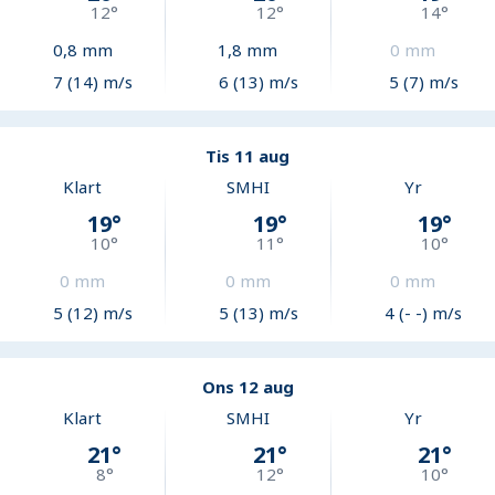
12
°
12
°
14
°
0,8
mm
1,8
mm
0
mm
7 (14) m/s
6 (13) m/s
5 (7) m/s
Tis 11 aug
Klart
SMHI
Yr
19
°
19
°
19
°
10
°
11
°
10
°
0
mm
0
mm
0
mm
5 (12) m/s
5 (13) m/s
4 (- -) m/s
Ons 12 aug
Klart
SMHI
Yr
21
°
21
°
21
°
8
°
12
°
10
°