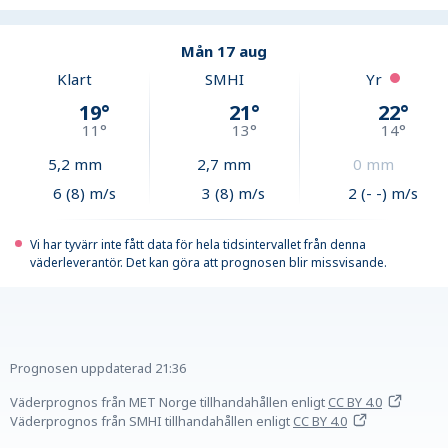
Mån 17 aug
Klart
SMHI
Yr
19
°
21
°
22
°
11
°
13
°
14
°
5,2
mm
2,7
mm
0
mm
6 (8) m/s
3 (8) m/s
2 (- -) m/s
Vi har tyvärr inte fått data för hela tidsintervallet från denna
väderleverantör. Det kan göra att prognosen blir missvisande.
Prognosen uppdaterad
21:36
Väderprognos från MET Norge tillhandahållen
enligt
CC BY 4.0
Väderprognos från SMHI tillhandahållen
enligt
CC BY 4.0