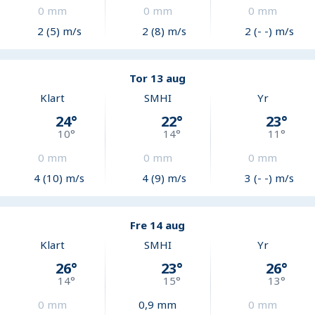
0
mm
0
mm
0
mm
2 (5) m/s
2 (8) m/s
2 (- -) m/s
Tor 13 aug
Klart
SMHI
Yr
24
°
22
°
23
°
10
°
14
°
11
°
0
mm
0
mm
0
mm
4 (10) m/s
4 (9) m/s
3 (- -) m/s
Fre 14 aug
Klart
SMHI
Yr
26
°
23
°
26
°
14
°
15
°
13
°
0
mm
0,9
mm
0
mm