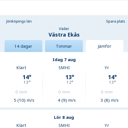
Jönköpings län
Spara plats
Väder
Västra Ekås
14 dagar
Timmar
Jämför
Idag 7 aug
Klart
SMHI
Yr
14
°
13
°
14
°
13
°
12
°
13
°
0
mm
0
mm
0
mm
5 (10) m/s
4 (9) m/s
3 (8) m/s
Lör 8 aug
Klart
SMHI
Yr