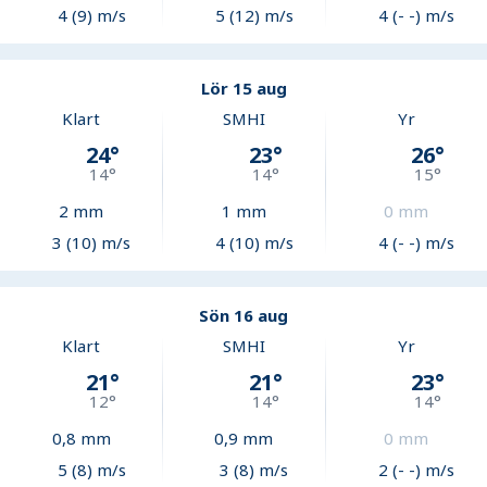
4 (9) m/s
5 (12) m/s
4 (- -) m/s
Lör 15 aug
Klart
SMHI
Yr
24
°
23
°
26
°
14
°
14
°
15
°
2
mm
1
mm
0
mm
3 (10) m/s
4 (10) m/s
4 (- -) m/s
Sön 16 aug
Klart
SMHI
Yr
21
°
21
°
23
°
12
°
14
°
14
°
0,8
mm
0,9
mm
0
mm
5 (8) m/s
3 (8) m/s
2 (- -) m/s