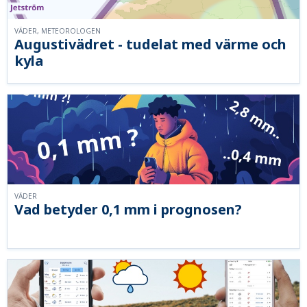
VÄDER, METEOROLOGEN
Augustivädret - tudelat med värme och
kyla
VÄDER
Vad betyder 0,1 mm i prognosen?