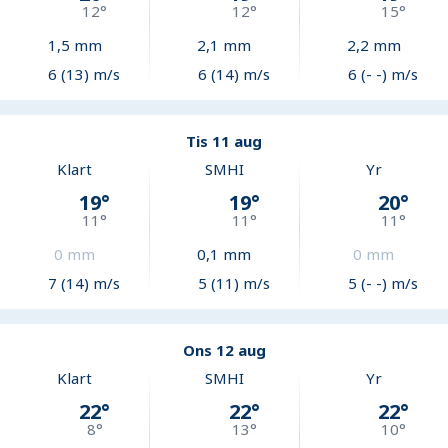
12
°
12
°
15
°
1,5
mm
2,1
mm
2,2
mm
6 (13) m/s
6 (14) m/s
6 (- -) m/s
Tis 11 aug
Klart
SMHI
Yr
19
°
19
°
20
°
11
°
11
°
11
°
0
mm
0,1
mm
0
mm
7 (14) m/s
5 (11) m/s
5 (- -) m/s
Ons 12 aug
Klart
SMHI
Yr
22
°
22
°
22
°
8
°
13
°
10
°