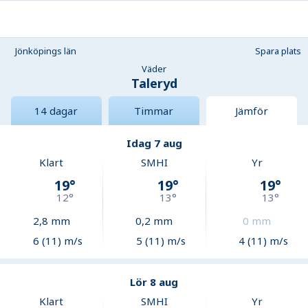
Jönköpings län
Spara plats
Väder
Taleryd
14 dagar
Timmar
Jämför
Idag 7 aug
Klart
SMHI
Yr
19
°
19
°
19
°
12
°
13
°
13
°
2,8
mm
0,2
mm
0
mm
6 (11) m/s
5 (11) m/s
4 (11) m/s
Lör 8 aug
Klart
SMHI
Yr