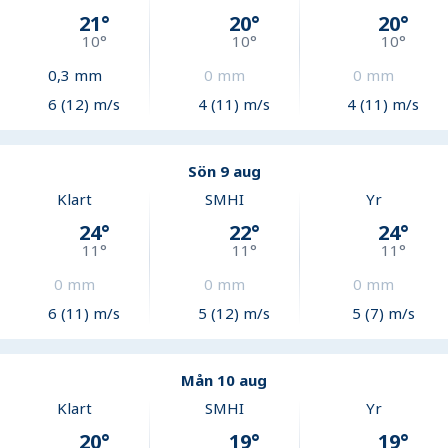
21
°
20
°
20
°
10
°
10
°
10
°
0,3
mm
0
mm
0
mm
6 (12) m/s
4 (11) m/s
4 (11) m/s
Sön 9 aug
Klart
SMHI
Yr
24
°
22
°
24
°
11
°
11
°
11
°
0
mm
0
mm
0
mm
6 (11) m/s
5 (12) m/s
5 (7) m/s
Mån 10 aug
Klart
SMHI
Yr
20
°
19
°
19
°