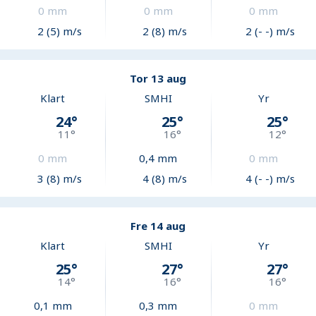
0
mm
0
mm
0
mm
2 (5) m/s
2 (8) m/s
2 (- -) m/s
Tor 13 aug
Klart
SMHI
Yr
24
°
25
°
25
°
11
°
16
°
12
°
0
mm
0,4
mm
0
mm
3 (8) m/s
4 (8) m/s
4 (- -) m/s
Fre 14 aug
Klart
SMHI
Yr
25
°
27
°
27
°
14
°
16
°
16
°
0,1
mm
0,3
mm
0
mm