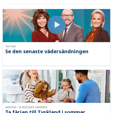
TV4 PLAY
Se den senaste vädersändningen
ANNONS - SCANDLINES DANMARK
Ta färjan till Tyskland i sommar