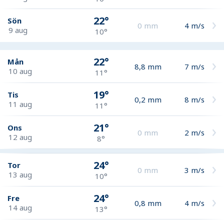
22°
Sön
0
mm
4
m/s
9 aug
10°
22°
Mån
8,8
mm
7
m/s
10 aug
11°
19°
Tis
0,2
mm
8
m/s
11 aug
11°
21°
Ons
0
mm
2
m/s
12 aug
8°
24°
Tor
0
mm
3
m/s
13 aug
10°
24°
Fre
0,8
mm
4
m/s
14 aug
13°