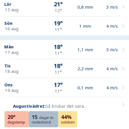
21°
Lör
0,8
mm
3
m/s
15 aug
12°
19°
Sön
1
mm
4
m/s
16 aug
11°
18°
Mån
1,1
mm
3
m/s
17 aug
11°
18°
Tis
2,2
mm
4
m/s
18 aug
11°
17°
Ons
0,1
mm
4
m/s
19 aug
11°
Augustivädret:
Så brukar det vara...
20°
15
44%
dagar m.
dagstemp
nederbörd
solsken