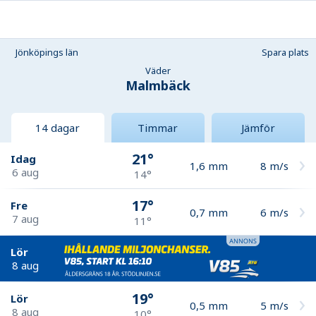
Jönköpings län
Spara plats
Väder
Malmbäck
14 dagar
Timmar
Jämför
21°
Idag
1,6
mm
8
m/s
6 aug
14°
17°
Fre
0,7
mm
6
m/s
7 aug
11°
Lör
8 aug
19°
Lör
0,5
mm
5
m/s
8 aug
10°