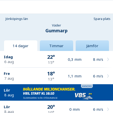
Jönköpings län
Spara plats
Väder
Gummarp
14 dagar
Timmar
Jämför
22°
Idag
0,3
mm
8
m/s
6 aug
15°
18°
Fre
1,1
mm
6
m/s
7 aug
13°
Lör
8 aug
20°
Lör
0
mm
6
m/s
8 aug
10°