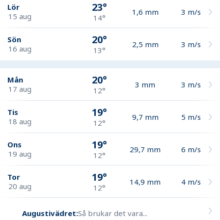
23°
Lör
1,6
mm
3
m/s
15 aug
14°
20°
Sön
2,5
mm
3
m/s
16 aug
13°
20°
Mån
3
mm
3
m/s
17 aug
12°
19°
Tis
9,7
mm
5
m/s
18 aug
12°
19°
Ons
29,7
mm
6
m/s
19 aug
12°
19°
Tor
14,9
mm
4
m/s
20 aug
12°
Augustivädret:
Så brukar det vara...