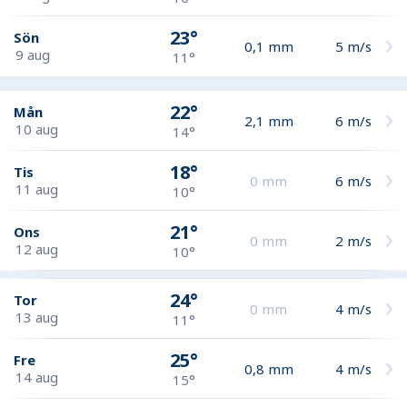
23°
Sön
0,1
mm
5
m/s
9 aug
11°
22°
Mån
2,1
mm
6
m/s
10 aug
14°
18°
Tis
0
mm
6
m/s
11 aug
10°
21°
Ons
0
mm
2
m/s
12 aug
10°
24°
Tor
0
mm
4
m/s
13 aug
11°
25°
Fre
0,8
mm
4
m/s
14 aug
15°