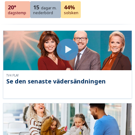
20°
15
44%
dagar m.
dagstemp
nederbörd
solsken
TV4 PLAY
Se den senaste vädersändningen