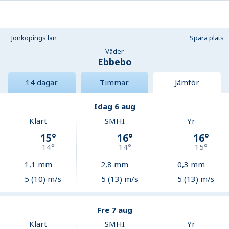
Jönköpings län
Spara plats
Väder
Ebbebo
14 dagar
Timmar
Jämför
Idag 6 aug
Klart
SMHI
Yr
15
°
16
°
16
°
14
°
14
°
15
°
1,1
mm
2,8
mm
0,3
mm
5 (10) m/s
5 (13) m/s
5 (13) m/s
Fre 7 aug
Klart
SMHI
Yr