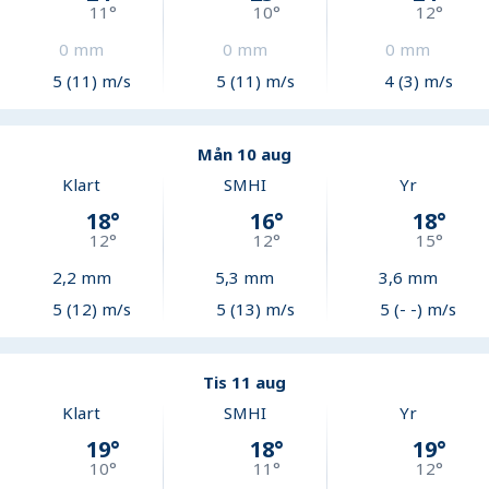
11
°
10
°
12
°
0
mm
0
mm
0
mm
5 (11) m/s
5 (11) m/s
4 (3) m/s
Mån 10 aug
Klart
SMHI
Yr
18
°
16
°
18
°
12
°
12
°
15
°
2,2
mm
5,3
mm
3,6
mm
5 (12) m/s
5 (13) m/s
5 (- -) m/s
Tis 11 aug
Klart
SMHI
Yr
19
°
18
°
19
°
10
°
11
°
12
°