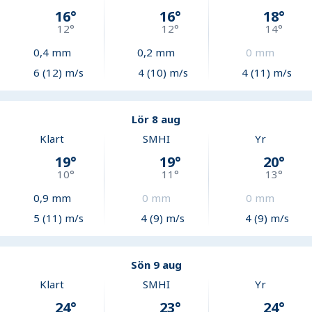
16
°
16
°
18
°
12
°
12
°
14
°
0,4
mm
0,2
mm
0
mm
6 (12) m/s
4 (10) m/s
4 (11) m/s
Lör 8 aug
Klart
SMHI
Yr
19
°
19
°
20
°
10
°
11
°
13
°
0,9
mm
0
mm
0
mm
5 (11) m/s
4 (9) m/s
4 (9) m/s
Sön 9 aug
Klart
SMHI
Yr
24
°
23
°
24
°