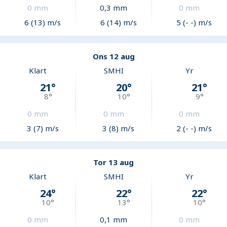
0
mm
0,3
mm
0
mm
6 (13) m/s
6 (14) m/s
5 (- -) m/s
Ons 12 aug
Klart
SMHI
Yr
21
°
20
°
21
°
8
°
10
°
9
°
0
mm
0
mm
0
mm
3 (7) m/s
3 (8) m/s
2 (- -) m/s
Tor 13 aug
Klart
SMHI
Yr
24
°
22
°
22
°
10
°
13
°
10
°
0
mm
0,1
mm
0
mm