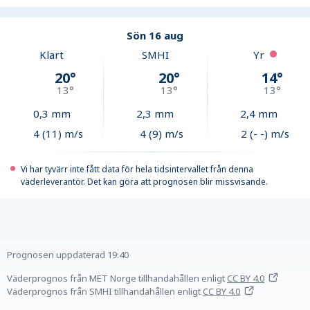
Sön 16 aug
Klart
SMHI
Yr
20
°
20
°
14
°
13
°
13
°
13
°
0,3
mm
2,3
mm
2,4
mm
4 (11) m/s
4 (9) m/s
2 (- -) m/s
Vi har tyvärr inte fått data för hela tidsintervallet från denna
väderleverantör. Det kan göra att prognosen blir missvisande.
Prognosen uppdaterad
19:40
Väderprognos från MET Norge tillhandahållen
enligt
CC BY 4.0
Väderprognos från SMHI tillhandahållen
enligt
CC BY 4.0