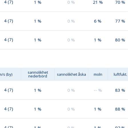
4
(
7
)
1
%
0
%
21
%
70
%
4
(
7
)
1
%
0
%
6
%
77
%
4
(
7
)
1
%
0
%
1
%
80
%
sannolikhet
m/s (by)
sannolikhet åska
moln
luftfukt.
nederbörd
4
(
7
)
1
%
0
%
--
%
83
%
4
(
7
)
1
%
0
%
1
%
88
%
4
(
7
)
1
%
0
%
1
%
92
%