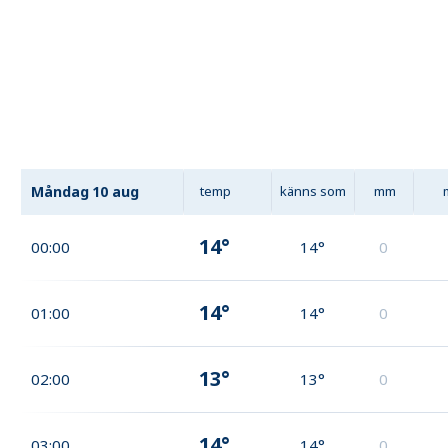
Måndag
10 aug
temp
känns som
mm
14°
00:00
14°
0
14°
01:00
14°
0
13°
02:00
13°
0
14°
03:00
14°
0