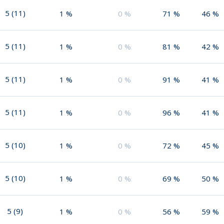
5
(
11
)
1
%
0
%
71
%
46
%
5
(
11
)
1
%
0
%
81
%
42
%
5
(
11
)
1
%
0
%
91
%
41
%
5
(
11
)
1
%
0
%
96
%
41
%
5
(
10
)
1
%
0
%
72
%
45
%
5
(
10
)
1
%
0
%
69
%
50
%
5
(
9
)
1
%
0
%
56
%
59
%