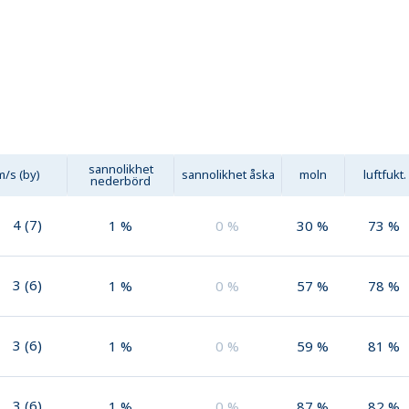
sannolikhet
m/s (by)
sannolikhet åska
moln
luftfukt.
nederbörd
4
(
7
)
1
%
0
%
30
%
73
%
3
(
6
)
1
%
0
%
57
%
78
%
3
(
6
)
1
%
0
%
59
%
81
%
3
(
6
)
1
%
0
%
87
%
82
%