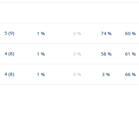
5
(
9
)
1
%
0
%
74
%
60
%
4
(
8
)
1
%
0
%
58
%
61
%
4
(
8
)
1
%
0
%
3
%
66
%