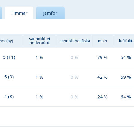
Timmar
Jämför
sannolikhet
m/s (by)
sannolikhet åska
moln
luftfukt.
nederbörd
5
(
11
)
1
%
0
%
79
%
54
%
5
(
9
)
1
%
0
%
42
%
59
%
4
(
8
)
1
%
0
%
24
%
64
%