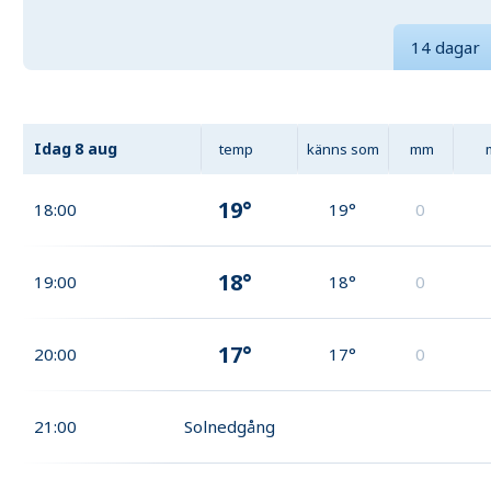
14 dagar
Idag
8 aug
temp
känns som
mm
19°
18:00
19°
0
18°
19:00
18°
0
17°
20:00
17°
0
21:00
Solnedgång