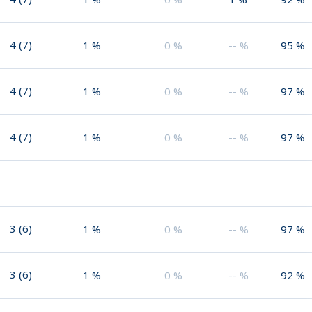
4
(
7
)
1
%
0
%
--
%
95
%
4
(
7
)
1
%
0
%
--
%
97
%
4
(
7
)
1
%
0
%
--
%
97
%
3
(
6
)
1
%
0
%
--
%
97
%
3
(
6
)
1
%
0
%
--
%
92
%