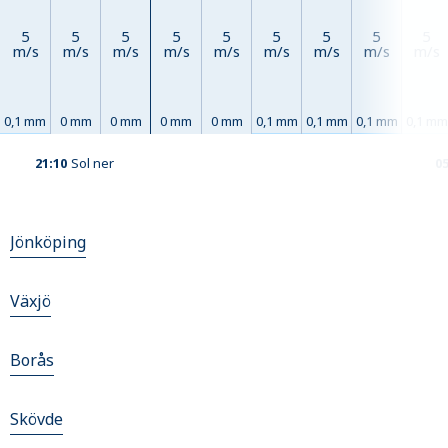
5
5
5
5
5
5
5
5
5
m/s
m/s
m/s
m/s
m/s
m/s
m/s
m/s
m/s
0,1 mm
0 mm
0 mm
0 mm
0 mm
0,1 mm
0,1 mm
0,1 mm
0,1 mm
21:10
Sol ner
0
Jönköping
Växjö
Borås
Skövde