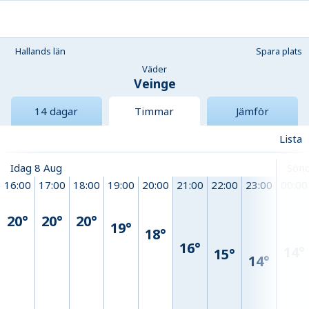
Hallands län
Spara plats
Väder
Veinge
14 dagar
Timmar
Jämför
Lista
Idag 8 Aug
Sönd
16:00
17:00
18:00
19:00
20:00
21:00
22:00
23:00
00:00
20°
20°
20°
19°
18°
16°
14°
15°
14°