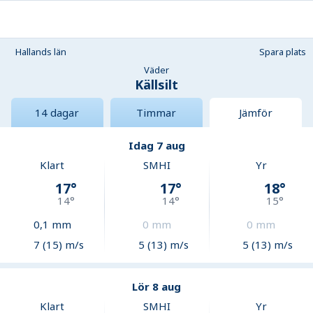
Hallands län
Spara plats
Väder
Källsilt
14 dagar
Timmar
Jämför
Idag 7 aug
Klart
SMHI
Yr
17
°
17
°
18
°
14
°
14
°
15
°
0,1
mm
0
mm
0
mm
7 (15) m/s
5 (13) m/s
5 (13) m/s
Lör 8 aug
Klart
SMHI
Yr