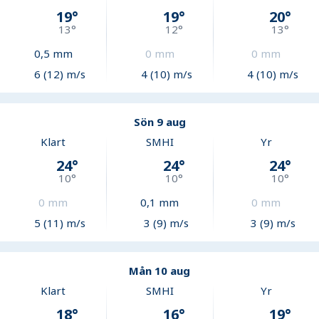
19
°
19
°
20
°
13
°
12
°
13
°
0,5
mm
0
mm
0
mm
6 (12) m/s
4 (10) m/s
4 (10) m/s
Sön 9 aug
Klart
SMHI
Yr
24
°
24
°
24
°
10
°
10
°
10
°
0
mm
0,1
mm
0
mm
5 (11) m/s
3 (9) m/s
3 (9) m/s
Mån 10 aug
Klart
SMHI
Yr
18
°
16
°
19
°