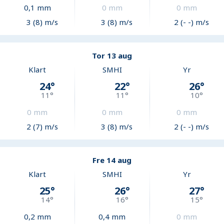
0,1
mm
0
mm
0
mm
3 (8) m/s
3 (8) m/s
2 (- -) m/s
Tor 13 aug
Klart
SMHI
Yr
24
°
22
°
26
°
11
°
11
°
10
°
0
mm
0
mm
0
mm
2 (7) m/s
3 (8) m/s
2 (- -) m/s
Fre 14 aug
Klart
SMHI
Yr
25
°
26
°
27
°
14
°
16
°
15
°
0,2
mm
0,4
mm
0
mm