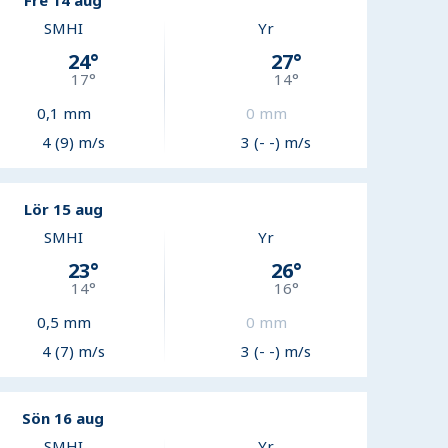
Fre 14 aug
SMHI
Yr
24
°
27
°
17
°
14
°
0,1
mm
0
mm
4 (9) m/s
3 (- -) m/s
Lör 15 aug
SMHI
Yr
23
°
26
°
14
°
16
°
0,5
mm
0
mm
4 (7) m/s
3 (- -) m/s
Sön 16 aug
SMHI
Yr