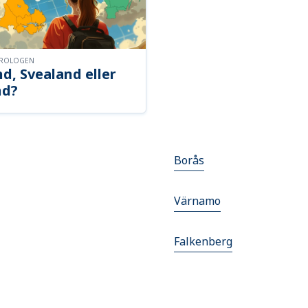
OROLOGEN
d, Svealand eller
nd?
Borås
Värnamo
Falkenberg