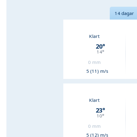
14 dagar
Klart
20
°
14
°
0
mm
5 (11) m/s
Klart
23
°
10
°
0
mm
5 (12) m/s