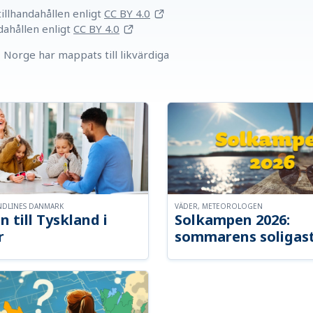
llhandahållen
enligt
CC BY 4.0
dahållen
enligt
CC BY 4.0
Norge har mappats till likvärdiga
NDLINES DANMARK
VÄDER, METEOROLOGEN
n till Tyskland i
Solkampen 2026:
r
sommarens soligast