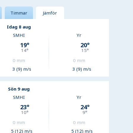
Timmar
Jämför
Idag 8 aug
SMHI
Yr
19
°
20
°
14
°
15
°
0
mm
0
mm
3 (9) m/s
3 (9) m/s
Sön 9 aug
SMHI
Yr
23
°
24
°
10
°
9
°
0
mm
0
mm
5 (12) m/s
5 (12) m/s