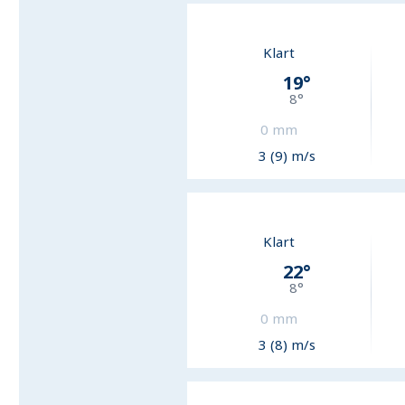
Klart
19
°
8
°
0
mm
3 (9) m/s
Klart
22
°
8
°
0
mm
3 (8) m/s