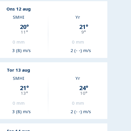
Ons 12 aug
SMHI
Yr
20
°
21
°
11
°
9
°
0
mm
0
mm
3 (8) m/s
2 (- -) m/s
Tor 13 aug
SMHI
Yr
21
°
24
°
13
°
10
°
0
mm
0
mm
3 (8) m/s
2 (- -) m/s