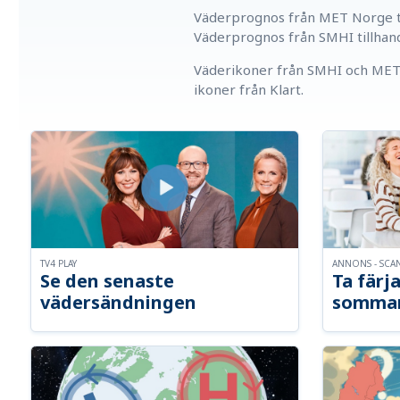
Väderprognos från MET Norge ti
Väderprognos från SMHI tillhan
Väderikoner från SMHI och MET 
ikoner från Klart.
TV4 PLAY
ANNONS - SCA
Se den senaste
Ta färja
vädersändningen
somma