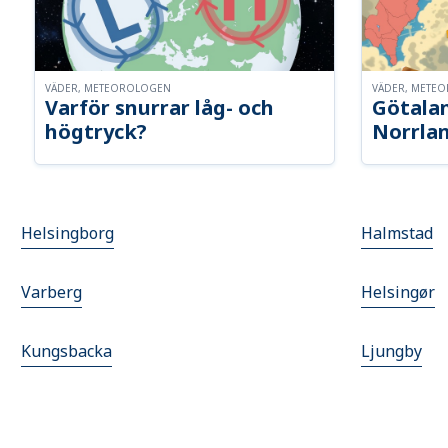
VÄDER, METEOROLOGEN
VÄDER, METE
Varför snurrar låg- och
Götalan
högtryck?
Norrla
Helsingborg
Halmstad
Varberg
Helsingør
Kungsbacka
Ljungby