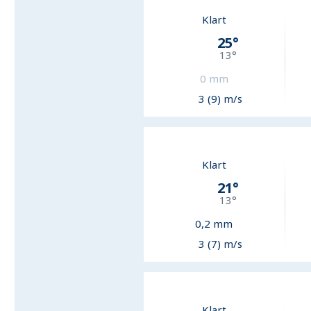
Klart
25
°
13
°
0
mm
3 (9) m/s
Klart
21
°
13
°
0,2
mm
3 (7) m/s
Klart