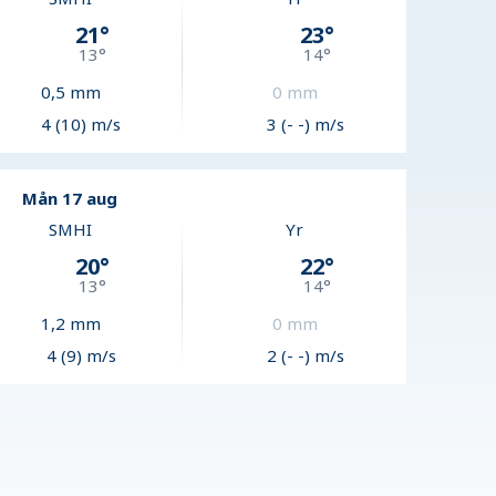
21
°
23
°
13
°
14
°
0,5
mm
0
mm
4 (10) m/s
3 (- -) m/s
Mån 17 aug
SMHI
Yr
20
°
22
°
13
°
14
°
1,2
mm
0
mm
4 (9) m/s
2 (- -) m/s