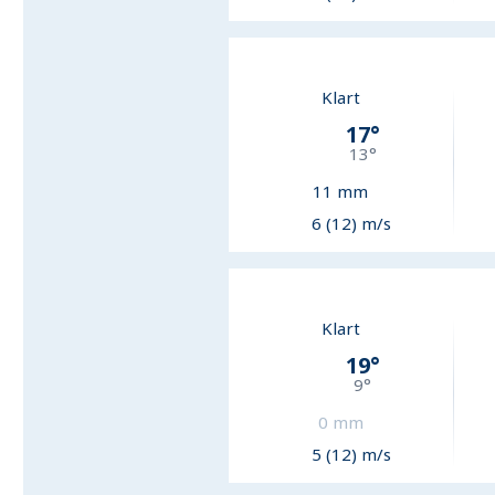
Klart
17
°
13
°
11
mm
6 (12) m/s
Klart
19
°
9
°
0
mm
5 (12) m/s