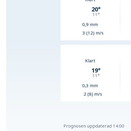
20
°
11
°
0,9
mm
3 (12) m/s
Klart
19
°
11
°
0,3
mm
2 (8) m/s
Prognosen uppdaterad
14:00