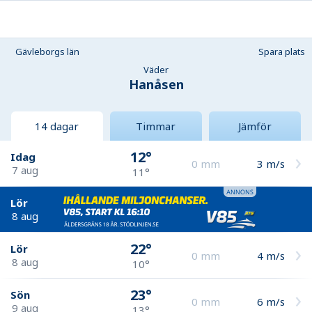
Gävleborgs län
Spara plats
Väder
Hanåsen
14 dagar
Timmar
Jämför
12°
Idag
0
mm
3
m/s
7 aug
11°
Lör
8 aug
22°
Lör
0
mm
4
m/s
8 aug
10°
23°
Sön
0
mm
6
m/s
9 aug
13°