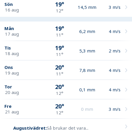
19°
Sön
14,5
mm
3
m/s
16 aug
12°
19°
Mån
6,2
mm
4
m/s
17 aug
11°
19°
Tis
5,3
mm
2
m/s
18 aug
11°
20°
Ons
7,8
mm
4
m/s
19 aug
11°
20°
Tor
0,1
mm
4
m/s
20 aug
12°
20°
Fre
0
mm
3
m/s
21 aug
12°
Augustivädret:
Så brukar det vara...