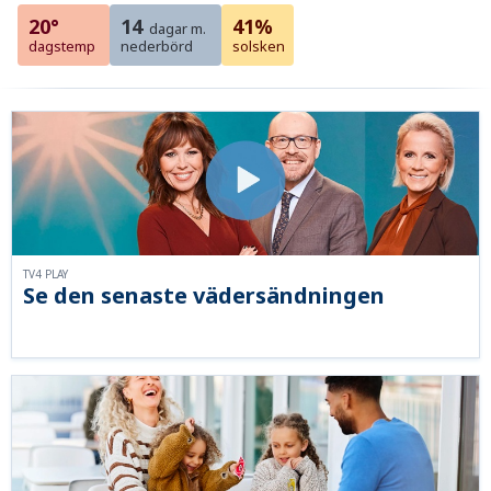
20°
14
41%
dagar m.
dagstemp
nederbörd
solsken
TV4 PLAY
Se den senaste vädersändningen