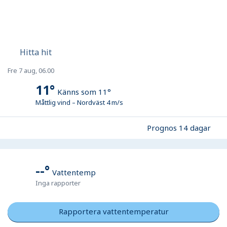
Hitta hit
Fre 7 aug, 06.00
11
°
Känns som
11
°
Måttlig vind
–
Nordväst
4
m/s
Prognos 14 dagar
--
°
Vattentemp
Inga rapporter
Rapportera vattentemperatur