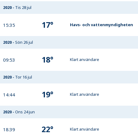
2020
-
Tis 28 jul
17
°
15:35
Havs- och vattenmyndigheten
2020
-
Sön 26 jul
18
°
09:53
Klart användare
2020
-
Tor 16 jul
19
°
14:44
Klart användare
2020
-
Ons 24 jun
22
°
18:39
Klart användare