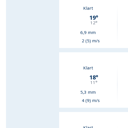
Klart
19
°
12
°
6,9
mm
2 (5) m/s
Klart
18
°
11
°
5,3
mm
4 (9) m/s
Klart