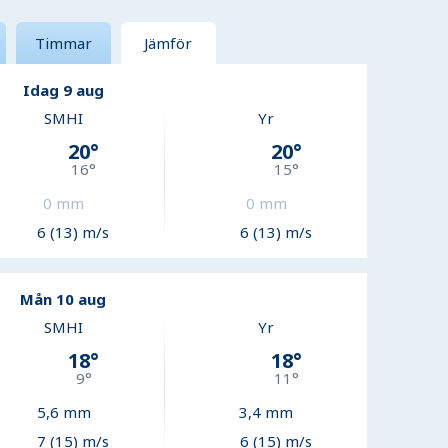
Timmar
Jämför
Idag 9 aug
SMHI
Yr
20
°
20
°
16
°
15
°
0
mm
0
mm
6 (13) m/s
6 (13) m/s
Mån 10 aug
SMHI
Yr
18
°
18
°
9
°
11
°
5,6
mm
3,4
mm
7 (15) m/s
6 (15) m/s