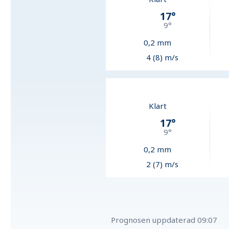
17
°
9
°
0,2
mm
4 (8) m/s
Klart
17
°
9
°
0,2
mm
2 (7) m/s
Prognosen uppdaterad
09:07