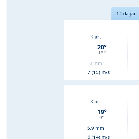
14 dagar
Klart
20
°
15
°
0
mm
7 (15) m/s
Klart
19
°
9
°
5,9
mm
6 (14) m/s